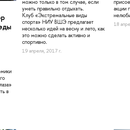
можно только в том случае, если
присое
уметь правильно отдыхать.
акции 
Клуб «Экстремальные виды
нелюб
ор
спорта» НИУ ВШЭ предлагает
18 апре
еды
несколько идей на весну и лето, как
это можно сделать активно и
спортивно.
19 апреля, 2017 г.
омики
го
лаза»
ть в