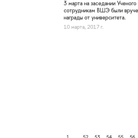
3 марта на заседании Ученого
сотрудникам ВШЭ были вруч
награды от университета.
10 марта, 2017 г.
1
...
52
53
54
55
56