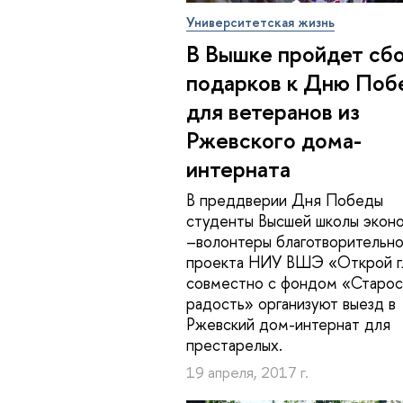
Университетская жизнь
В Вышке пройдет сб
подарков к Дню Поб
для ветеранов из
Ржевского дома-
интерната
В преддверии Дня Победы
студенты Высшей школы экон
–волонтеры благотворительно
проекта НИУ ВШЭ «Открой г
совместно с фондом «Старос
радость» организуют выезд в
Ржевский дом-интернат для
престарелых.
19 апреля, 2017 г.