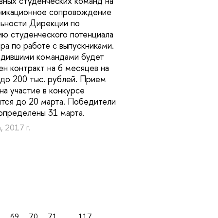
вных студенческих команд на
никационное сопровождение
ьности Дирекции по
ию студенческого потенциала
ра по работе с выпускниками.
едившими командами будет
ен контракт на 6 месяцев на
до 200 тыс. рублей. Прием
 на участие в конкурсе
тся до 20 марта. Победители
определены 31 марта.
, 2017 г.
8
69
70
71
...
117