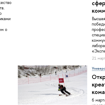
сфер
жество
тв.
комм
о
никами
Высшая
победи
ем о
профес
специа
комму
лабора
«Эксп
21 март
Универс
Откр
креа
кома
6 март