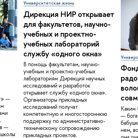
Университетская жизнь
Дирекция НИР открывает
для факультетов, научно-
учебных и проектно-
учебных лабораторий
службу «одного окна»
Универс
В помощь факультетам, научно-
Фонд
учебным и проектно-учебных
радо
лабораториям Дирекция научных
исследований и разработок
воло
открывает службу «одного окна».
совм
т» —
Организаторы прикладных
ем
исследований получат
Каким 
ами
компетентную и многостороннюю
— бога
.
поддержку по административно-
бабушк
ов —
техническому сопровождению
нем, в
 школы
прикладных проектов.
они оч