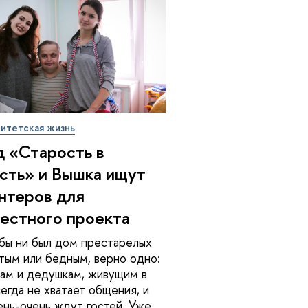
итетская жизнь
 «Старость в
сть» и Вышка ищут
нтеров для
естного проекта
бы ни был дом престарелых
тым или бедным, верно одно:
ам и дедушкам, живущим в
сегда не хватает общения, и
ень-очень ждут гостей. Уже