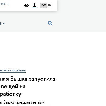
сти
РУС
EN
м
итетская жизнь
ная Вышка запустила
 вещей на
работку
я Вышка предлагает вам