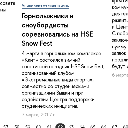
креати
 совета
Университетская жизнь
комму
ены
деятел
Горнолыжники и
развит
сноубордисты
и Цент
соревновались на HSE
С поб
заключ
Snow Fest
сумму 
заявок
4 марта в горнолыжном комплексе
продли
«Кант» состоялся зимний
будут 
спортивный праздник HSE Snow Fest,
организованный клубом
6 марта
«Экстремальные виды спорта»,
совместно со студенческими
организациями Вышки и при
содействии Центра поддержки
студенческих инициатив.
7 марта, 2017 г.
57
58
59
60
61
62
63
64
65
66
67
6