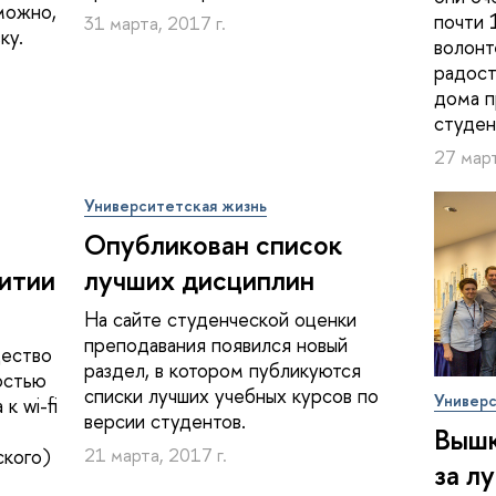
можно,
почти 
31 марта, 2017 г.
ку.
волонт
радост
дома п
студен
27 март
Университетская жизнь
Опубликован список
итии
лучших дисциплин
На сайте студенческой оценки
преподавания появился новый
щество
раздел, в котором публикуются
остью
списки лучших учебных курсов по
Универс
к wi-fi
версии студентов.
Вышк
ского)
21 марта, 2017 г.
за л