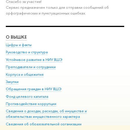
Спасибо за участие!
Сервис предназначен только для отправки сообщений об
орфографических и пунктуационных ошибках.
О ВЫШКЕ
ОБ
Цифры и факты
Ли
Руководство и структура
Дов
Устойчивое развитие в НИУ ВШЭ
Ол
Преподаватели и сотрудники
При
Корпуса и общежития
Вы
Закупки
При
Обращения граждан в НИУ ВШЭ
Ас
Фонд целевого капитала
До
Противодействие коррупции
Цен
Сведения о доходах, расходах, об имуществе и
Би
обязательствах имущественного характера
Об
Сведения об образовательной организации
Обр