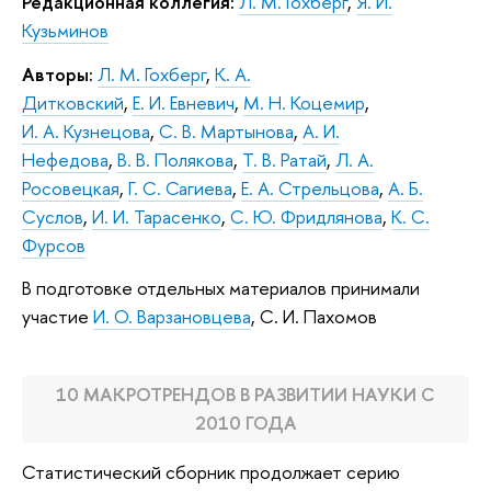
Редакционная коллегия:
Л. М. Гохберг
,
Я. И.
Кузьминов
Авторы:
Л. М. Гохберг
,
К. А.
Дитковский
,
Е. И. Евневич
,
М. Н. Коцемир
,
И. А. Кузнецова
,
С. В. Мартынова
,
А. И.
Нефедова
,
В. В. Полякова
,
Т. В. Ратай
,
Л. А.
Росовецкая
,
Г. С. Сагиева
,
Е. А. Стрельцова
,
А. Б.
Суслов
,
И. И. Тарасенко
,
С. Ю. Фридлянова
,
К. С.
Фурсов
В подготовке отдельных материалов принимали
участие
И. О. Варзановцева
, С. И. Пахомов
10 МАКРОТРЕНДОВ В РАЗВИТИИ НАУКИ С
2010 ГОДА
Статистический сборник продолжает серию