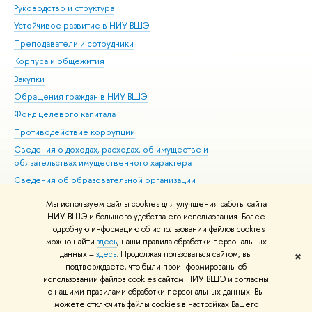
Руководство и структура
Дов
Устойчивое развитие в НИУ ВШЭ
Ол
Преподаватели и сотрудники
При
Корпуса и общежития
Вы
Закупки
При
Обращения граждан в НИУ ВШЭ
Ас
Фонд целевого капитала
До
Противодействие коррупции
Цен
Сведения о доходах, расходах, об имуществе и
Би
обязательствах имущественного характера
Об
Сведения об образовательной организации
Обр
Людям с ограниченными возможностями здоровья
Мы используем файлы cookies для улучшения работы сайта
Единая платежная страница
НИУ ВШЭ и большего удобства его использования. Более
подробную информацию об использовании файлов cookies
Работа в Вышке
можно найти
здесь
, наши правила обработки персональных
данных –
здесь
. Продолжая пользоваться сайтом, вы
✖
Редактору
подтверждаете, что были проинформированы об
© НИУ ВШЭ 1993–2026
Адреса и контакты
Условия использования
использовании файлов cookies сайтом НИУ ВШЭ и согласны
с нашими правилами обработки персональных данных. Вы
материалов
Политика конфиденциальности
Карта сайта
можете отключить файлы cookies в настройках Вашего
Шрифты HSE Sans и HSE Slab разработаны в
Школе дизайна НИУ ВШЭ