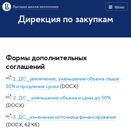
Высшая школа экономики
Меню
Дирекция по закупкам
Формы дополнительных
соглашений
1. ДС_увеличение, уменьшение объема свыше
50% и продление срока
(DOCX)
2. ДС_ уменьшение объема и цены до 50%
(DOCX)
3. ДС_изменение источника финансирования
(DOCX, 62 Кб)