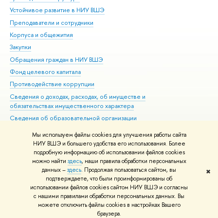
Устойчивое развитие в НИУ ВШЭ
Ол
Преподаватели и сотрудники
При
Корпуса и общежития
Вы
Закупки
При
Обращения граждан в НИУ ВШЭ
Ас
Фонд целевого капитала
До
Противодействие коррупции
Цен
Сведения о доходах, расходах, об имуществе и
Би
обязательствах имущественного характера
Об
Сведения об образовательной организации
Обр
Людям с ограниченными возможностями здоровья
Мы используем файлы cookies для улучшения работы сайта
Единая платежная страница
НИУ ВШЭ и большего удобства его использования. Более
подробную информацию об использовании файлов cookies
Работа в Вышке
можно найти
здесь
, наши правила обработки персональных
данных –
здесь
. Продолжая пользоваться сайтом, вы
✖
Редактору
подтверждаете, что были проинформированы об
© НИУ ВШЭ 1993–2026
Адреса и контакты
Условия использования
использовании файлов cookies сайтом НИУ ВШЭ и согласны
с нашими правилами обработки персональных данных. Вы
материалов
Политика конфиденциальности
Карта сайта
можете отключить файлы cookies в настройках Вашего
Шрифты HSE Sans и HSE Slab разработаны в
Школе дизайна НИУ ВШЭ
браузера.