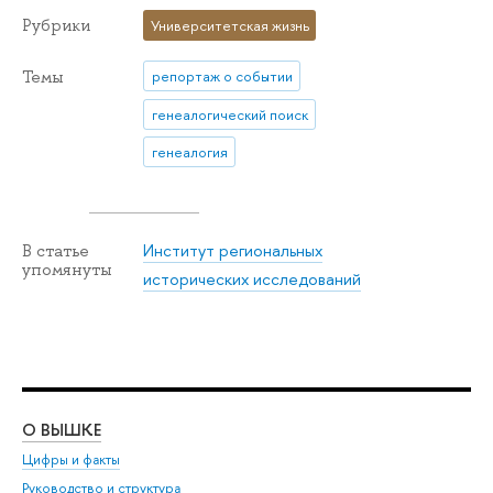
Рубрики
Университетская жизнь
Темы
репортаж о событии
генеалогический поиск
генеалогия
Институт региональных
В статье
упомянуты
исторических исследований
О ВЫШКЕ
ОБ
Цифры и факты
Ли
Руководство и структура
Дов