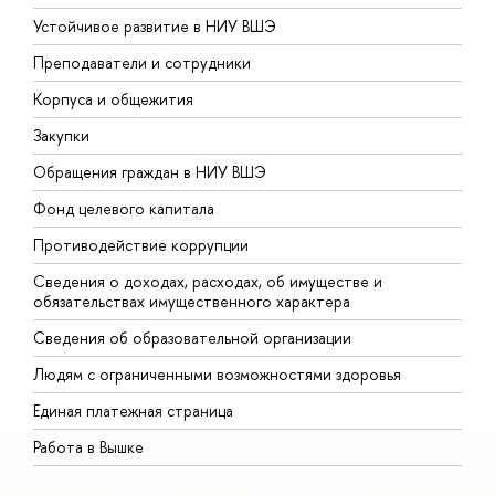
Устойчивое развитие в НИУ ВШЭ
О
Преподаватели и сотрудники
П
Корпуса и общежития
В
Закупки
П
Обращения граждан в НИУ ВШЭ
А
Фонд целевого капитала
Д
Противодействие коррупции
Ц
Сведения о доходах, расходах, об имуществе и
Б
обязательствах имущественного характера
О
Сведения об образовательной организации
О
Людям с ограниченными возможностями здоровья
Единая платежная страница
Работа в Вышке