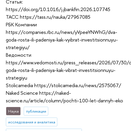
Статья:
https://doi.org/10.1016/j.jbankfin.2026.107745
ТАСС https://tass.ru/nauka/27967085
РБК Компании
https://companies.rbc.ru/news/yVpeeYNWhG/dva-
goda-rosta-ili-padeniya-kak-vyibrat-investitsionnuyu-
strategiyu/
Ведомости
https://www.vedomosti.ru/press_releases/2026/07/30/
goda-rosta-ili-padeniya-kak-vibrat-investitsionnuyu-
strategiyu
Stolicamedia https://stolicamedia.ru/news/2575067/
Naked Science https://naked-
science.ru/article/column/pochti-100-let-dannyh-eko
Наука
публикации
исследования и аналитика