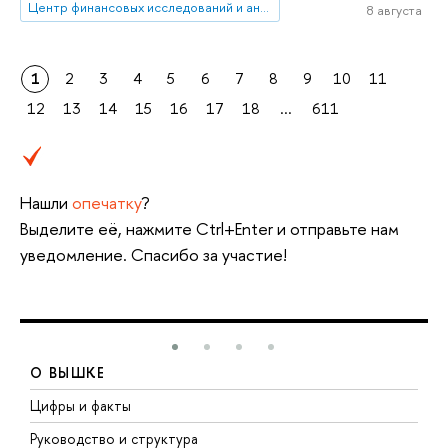
Центр финансовых исследований и анализа данных
8 августа
1
2
3
4
5
6
7
8
9
10
11
12
13
14
15
16
17
18
...
611
Нашли
опечатку
?
Выделите её, нажмите Ctrl+Enter и отправьте нам
уведомление. Спасибо за участие!
О ВЫШКЕ
Цифры и факты
Л
Руководство и структура
Д