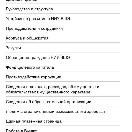
Руководство и структура
До
Устойчивое развитие в НИУ ВШЭ
Ол
Преподаватели и сотрудники
Пр
Корпуса и общежития
Вы
Закупки
Пр
Обращения граждан в НИУ ВШЭ
Ас
Фонд целевого капитала
До
Противодействие коррупции
Це
Сведения о доходах, расходах, об имуществе и
Би
обязательствах имущественного характера
Об
Сведения об образовательной организации
Об
Людям с ограниченными возможностями здоровья
Единая платежная страница
Работа в Вышке