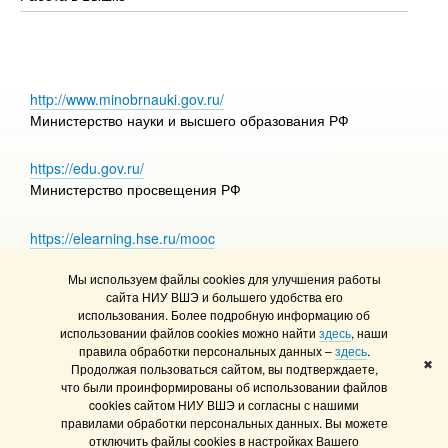
http://www.minobrnauki.gov.ru/
Министерство науки и высшего образования РФ
https://edu.gov.ru/
Министерство просвещения РФ
https://elearning.hse.ru/mooc
Массовые открытые онлайн-курсы
Мы используем файлы cookies для улучшения работы
сайта НИУ ВШЭ и большего удобства его
использования. Более подробную информацию об
использовании файлов cookies можно найти
здесь
, наши
© НИУ ВШЭ 1993–2026
Адреса и контакты
правила обработки персональных данных –
здесь
.
Условия использования материалов
✖
Продолжая пользоваться сайтом, вы подтверждаете,
что были проинформированы об использовании файлов
Политика конфиденциальности
cookies сайтом НИУ ВШЭ и согласны с нашими
Правила применения рекомендательных технологий в НИУ ВШЭ
правилами обработки персональных данных. Вы можете
Карта сайта
отключить файлы cookies в настройках Вашего