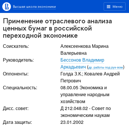
Высшая школа экономики
Меню
Применение отраслевого анализа
ценных бумаг в российской
переходной экономике
Соискатель:
Алексеенкова Марина
Валерьевна
Руководитель:
Бессонов Владимир
Аркадьевич
(
)
др. работы под рук-вом
Оппоненты:
Голда З.К.
;
Ковалев Андрей
Петрович
Специальность:
08.00.05 Экономика и
управление народным
хозяйством
Дисс. совет:
Д 212.048.02 - Совет по
экономическим наукам
Дата защиты:
23.01.2002