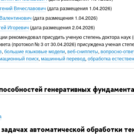
вгений Вячеславович
(дата размещения 1.04.2026)
Валентинович
(дата размещения 1.04.2026)
гей Игоревич
(дата размещения 2.04.2026)
ции рекомендовал присудить ученую степень доктора наук (
вета (протокол № 3 от 30.04.2026) присуждена ученая степ
в
,
большие языковые модели
,
веб-сниппеты
,
вопросно-отве
мационный поиск
,
машинный перевод
,
обработка естестве
способностей генеративных фундамент
а
 задачах автоматической обработки те