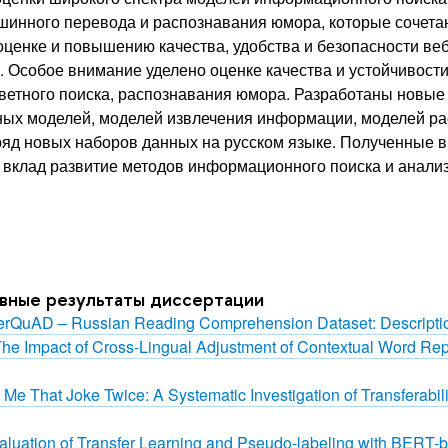
шинного перевода и распознавания юмора, которые сочета
ценке и повышению качества, удобства и безопасности веб
 Особое внимание уделено оценке качества и устойчивост
тветного поиска, распознавания юмора. Разработаны новы
тных моделей, моделей извлечения информации, моделей ра
яд новых наборов данных на русском языке. Полученные в
 вклад развитие методов информационного поиска и анализ
овные результаты диссертации
i SberQuAD – Russian Reading Comprehension Dataset: Descripti
i The Impact of Cross-Lingual Adjustment of Contextual Word Re
d Me That Joke Twice: A Systematic Investigation of Transferab
 Evaluation of Transfer Learning and Pseudo-labeling with BER