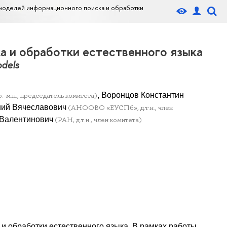
 моделей информационного поиска и обработки
 и обработки естественного языка
odels
, Воронцов Константин
.-м.н., председатель комитета)
ений Вячеславович
(АНООВО «ЕУСПб», д.т.н., член
 Валентинович
(РАН, д.т.н., член комитета)
 обработки естественного языка. В рамках работы