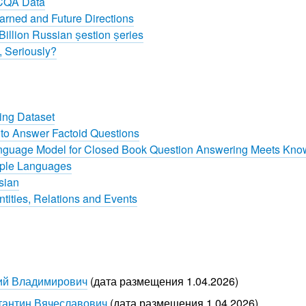
 CQA Data
arned and Future Directions
illion Russian estion eries
 Seriously?
ng Dataset
o Answer Factoid Questions
Language Model for Closed Book Question Answering Meets Kn
iple Languages
sian
ities, Relations and Events
ий Владимирович
(дата размещения 1.04.2026)
тантин Вячеславович
(дата размещения 1.04.2026)