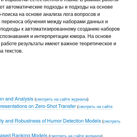
ют автоматические подходы и подходы на основе
-поиска на основе анализа лога вопросов и
и переноса обучения между наборами данных и
е подходы к автоматизированному созданию наборов
спознавания и интерпретации юмора. На основе
 работе результаты имеют важное теоретическое и
а текстов.
on and Analysis
(
смотреть на сайте журнала
)
presentations on Zero-Shot Transfer
(
смотреть на сайте
ility and Robustness of Humor Detection Models
(
смотреть
T-based Ranking Models
(
смотреть на сайте журнала
)