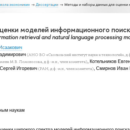
школа экономики»
Диссертации
Методы и наборы данных для оценки
ценки моделей информационного поиска
rmation retrieval and natural language processing m
Исаакович
ладимирович
(АНО ВО «Сколковский институт науки и технологий», д.ф
, Котельников Евг
ени М.В. Ломоносова, д.ф.-м.н., член комитета)
 Сергей Игоревич
, Смирнов Иван
(РАН, д.ф.-м.н., член комитета)
ным наукам
енки широкого спектра моделей информационного поиска и