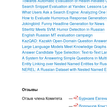
Towards Automatic Evaluation of Health-Related
Search Snippet Evaluation at Yandex: Lessons Le
What Users Ask a Search Engine: Analyzing One B
How to Evaluate Humorous Response Generation,
Jokingbird: Funny Headline Generation for News
Stierlitz Meets SVM: Humor Detection in Russian
English Russian MT evaluation campaign
KazQAD: Kazakh Open-Domain Question Answeri
Large Language Models Meet Knowledge Graphs t
Answer Candidate Type Selection: Text-to-Text 
A System for Answering Simple Questions in Mult
Entity Linking over Nested Named Entities for Rus
NEREL: A Russian Dataset with Nested Named Ent
Отзывы
Бурнаев Евген
Отзыв члена Комитета
Воронцов Конс