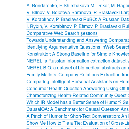
A. Bondarenko, E.Shirshakova,M. Driker, M. Hagen
V. Blinov, V. Bolotova-Baranova, P. Braslavski 
V. Korablinov, P. Braslavski RuBQ: A Russian Dat
I. Rybin, V. Korablinov, P. Efimov, P. Braslavski
Comparative Web Search estions
Towards Understanding and Answering Comparati
Identifying Argumentative Questions inWeb Searc
Konstruktor: A Strong Baseline for Simple Knowl
NEREL: a Russian information extraction dataset wit
NEREL-BIO: a dataset of biomedical abstracts ann
Family Matters: Company Relations Extraction fro
Comparing Intelligent Personal Assistants on Hum
Consumer Health Question Answering Using Off-
Characterizing Health-Related Community Quest
Which IR Model has a Better Sense of Humor? Sea
CausalQA: A Benchmark for Causal Question Ans
A Pinch of Humor for Short-Text Conversation: An 
Show Me How to Tie a Tie: Evaluation of Cross-Li