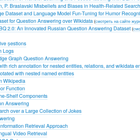
, P. Braslavski Misbeliefs and Biases in Health-Related Searc
Large Dataset and Language Model Fun-Tuning for Humor Recogni
aset for Question Answering over Wikidata
(
смотреть на сайте жур
 RuBQ 2.0: An Innovated Russian Question Answering Dataset
(
смо
ve estions
h Logs
edge Graph Question Answering
h rich annotation for nested entities, relations, and wikidata ent
otated with nested named entities
m Wikipedia
or Function
the-Shelf Components
ion Answering
rch over a Large Collection of Jokes
wering
Information Retrieval Approach
ngual Video Retrieval