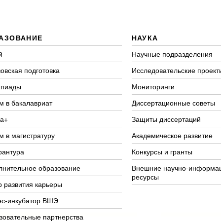
АЗОВАНИЕ
НАУКА
й
Научные подразделения
овская подготовка
Исследовательские проект
пиады
Мониторинги
м в бакалавриат
Диссертационные советы
а+
Защиты диссертаций
м в магистратуру
Академическое развитие
рантура
Конкурсы и гранты
лнительное образование
Внешние научно-информа
ресурсы
р развития карьеры
ес-инкубатор ВШЭ
зовательные партнерства