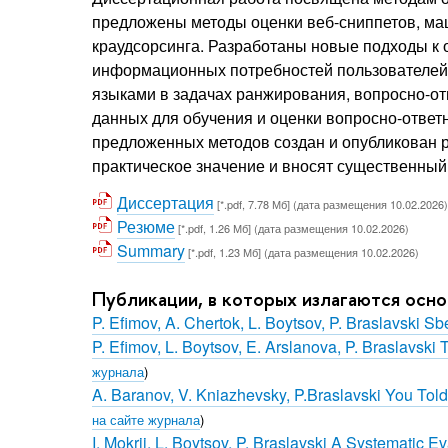
предложены методы оценки веб-сниппетов, ма
краудсорсинга. Разработаны новые подходы к о
информационных потребностей пользователей.
языками в задачах ранжирования, вопросно-о
данных для обучения и оценки вопросно-отве
предложенных методов создан и опубликован р
практическое значение и вносят существенный
Диссертация
[*.pdf, 7.78 Мб] (дата размещения 10.02.2026)
Резюме
[*.pdf, 1.26 Мб] (дата размещения 10.02.2026)
Summary
[*.pdf, 1.23 Мб] (дата размещения 10.02.2026)
Публикации, в которых излагаются осн
P. Efimov, A. Chertok, L. Boytsov, P. Braslavsk
P. Efimov, L. Boytsov, E. Arslanova, P. Braslavsk
журнала
)
A. Baranov, V. Kniazhevsky, P.Braslavski You Tol
на сайте журнала
)
I. Mokrii, L. Boytsov, P. Braslavski A Systematic