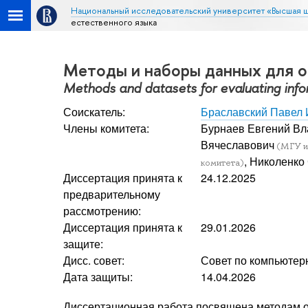
Национальный исследовательский университет «Высшая 
естественного языка
Методы и наборы данных для о
Methods and datasets for evaluating info
Соискатель:
Браславский Павел 
Члены комитета:
Бурнаев Евгений В
Вячеславович
(МГУ им
, Николенко
комитета)
Диссертация принята к
24.12.2025
предварительному
рассмотрению:
Диссертация принята к
29.01.2026
защите:
Дисс. совет:
Совет по компьютер
Дата защиты:
14.04.2026
Диссертационная работа посвящена методам оц