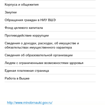
Корпуса и общежития
Вы
Закупки
Пр
Обращения граждан в НИУ ВШЭ
Ас
Фонд целевого капитала
До
Противодействие коррупции
Це
Сведения о доходах, расходах, об имуществе и
Би
обязательствах имущественного характера
Об
Сведения об образовательной организации
Об
Людям с ограниченными возможностями здоровья
Единая платежная страница
Работа в Вышке
http://www.minobrnauki.gov.ru/