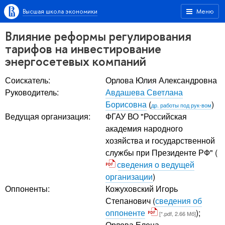
Высшая школа экономики
Меню
Влияние реформы регулирования
тарифов на инвестирование
энергосетевых компаний
Соискатель:
Орлова Юлия Александровна
Руководитель:
Авдашева Светлана
Борисовна
(
)
др. работы под рук-вом
Ведущая организация:
ФГАУ ВО "Российская
академия народного
хозяйства и государственной
службы при Президенте РФ" (
сведения о ведущей
организации
)
Оппоненты:
Кожуховский Игорь
Степанович
(
сведения об
оппоненте
);
[*.pdf, 2.66 Мб]
Орлова Елена