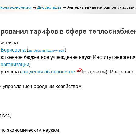
школа экономики»
Диссертации
Альтернативные методы регулирован
рования тарифов в сфере теплоснабжен
ьинична
 Борисовна
(
)
др. работы под рук-вом
рственное бюджетное учреждение науки Институт энергетич
 организации
)
ергеевна
(
сведения об оппоненте
);
Мастепано
[*.pdf, 3.74 Мб]
 и управление народным хозяйством
л №4)
т по экономическим наукам