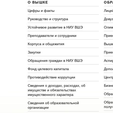
О ВЫШКЕ
ОБР
Цифры и факты
Лице
Руководство и структура
Довуз
Устойчивое развитие в НИУ ВШЭ
Олим
Преподаватели и сотрудники
Прие
Корпуса и общежития
Вышк
Закупки
Прие
Обращения граждан в НИУ ВШЭ
Аспи
Фонд целевого капитала
Допо
Противодействие коррупции
Цент
Сведения о доходах, расходах, об
Бизн
имуществе и обязательствах
Обра
имущественного характера
Обра
Сведения об образовательной
полу
организации