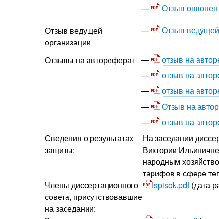
Отзыв оппонен
Отзыв ведущей
Отзыв ведущей
организации
отзыв на авто
Отзывы на автореферат
отзыв на авто
отзыв на авто
Отзыв на авто
отзыв на авто
Сведения о результатах
На заседании диссер
защиты:
Виктории Ильиничне 
народным хозяйство
тарифов в сфере те
Члены диссертационного
spisok.pdf
(дата р
совета, присутствовавшие
на заседании: