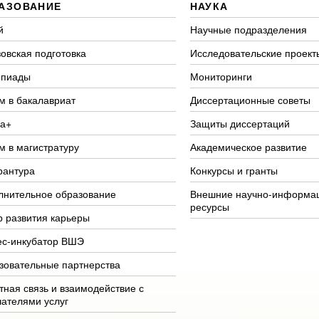
АЗОВАНИЕ
НАУКА
й
Научные подразделения
овская подготовка
Исследовательские проект
пиады
Мониторинги
м в бакалавриат
Диссертационные советы
а+
Защиты диссертаций
м в магистратуру
Академическое развитие
рантура
Конкурсы и гранты
лнительное образование
Внешние научно-информа
ресурсы
р развития карьеры
ес-инкубатор ВШЭ
зовательные партнерства
тная связь и взаимодействие с
чателями услуг