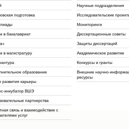
й
Научные подразделения
овская подготовка
Исследовательские проект
пиады
Мониторинги
м в бакалавриат
Диссертационные советы
а+
Защиты диссертаций
м в магистратуру
Академическое развитие
рантура
Конкурсы и гранты
лнительное образование
Внешние научно-информа
ресурсы
р развития карьеры
ес-инкубатор ВШЭ
зовательные партнерства
тная связь и взаимодействие с
чателями услуг