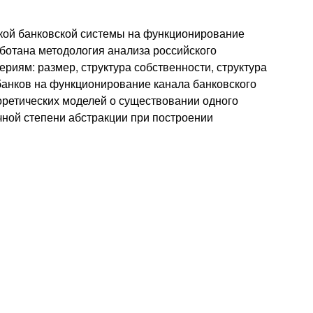
ской банковской системы на функционирование
аботана методология анализа российского
риям: размер, структура собственности, структура
банков на функционирование канала банковского
оретических моделей о существовании одного
чной степени абстракции при построении