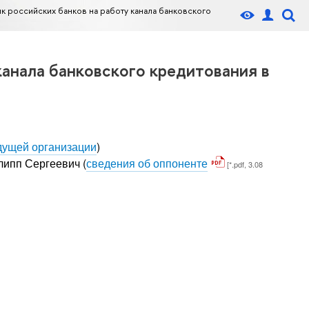
к российских банков на работу канала банковского
канала банковского кредитования в
дущей организации
)
липп Сергеевич
(
сведения об оппоненте
[*.pdf, 3.08