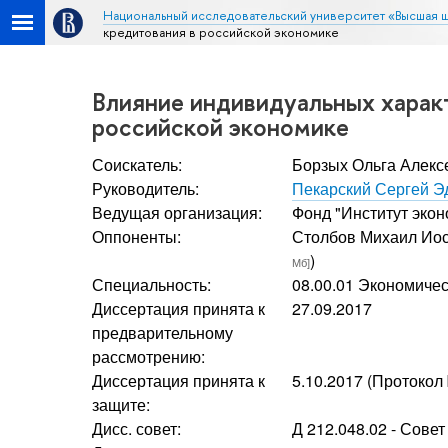
Национальный исследовательский университет «Высшая 
кредитования в российской экономике
Влияние индивидуальных характ
российской экономике
Соискатель:
Борзых Ольга Алекс
Руководитель:
Пекарский Сергей Э
Ведущая организация:
Фонд "Институт экон
Оппоненты:
Столбов Михаил Ио
)
Мб]
Специальность:
08.00.01 Экономичес
Диссертация принята к
27.09.2017
предварительному
рассмотрению:
Диссертация принята к
5.10.2017 (Протокол
защите:
Дисс. совет:
Д 212.048.02 - Сове