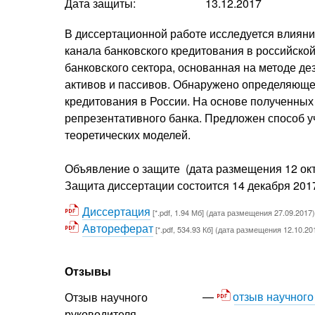
Дата защиты:
13.12.2017
В диссертационной работе исследуется влияни
канала банковского кредитования в российско
банковского сектора, основанная на методе де
активов и пассивов. Обнаружено определяюще
кредитования в России. На основе полученны
репрезентативного банка. Предложен способ у
теоретических моделей.
Объявление о защите (дата размещения 12 октя
Защита диссертации состоится 14 декабря 2017 
Диссертация
[*.pdf, 1.94 Мб] (дата размещения 27.09.2017)
Автореферат
[*.pdf, 534.93 Кб] (дата размещения 12.10.20
Отзывы
отзыв научного
Отзыв научного
руководителя