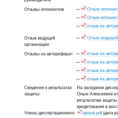
Отзыв оппонен
Отзывы оппонентов
Отзыв оппонен
отзыв на авто
Отзыв ведущей
Отзыв ведущей
организации
отзыв на авто
Отзывы на автореферат
отзыв на авто
отзыв на авто
отзыв на авто
Сведения о результатах
На заседании диссер
защиты:
Ольге Алексеевне уч
результатам защиты 
кредитования в рос
Члены диссертационного
spisok.pdf
(дата р