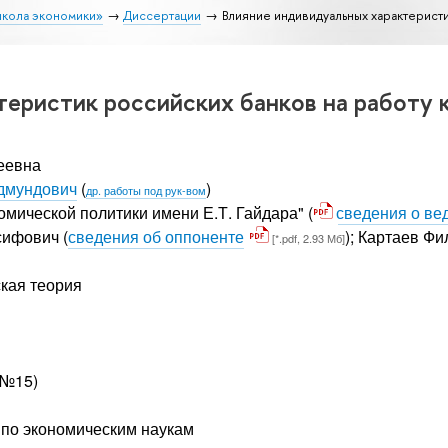
школа экономики»
Диссертации
Влияние индивидуальных характеристи
еристик российских банков на работу 
еевна
дмундович
(
)
др. работы под рук-вом
омической политики имени Е.Т. Гайдара" (
сведения о ве
сифович
(
сведения об оппоненте
);
Картаев Фи
[*.pdf, 2.93 Мб]
кая теория
 №15)
т по экономическим наукам