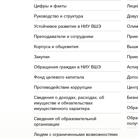
Цифры и факты
Лице
Руководство и структура
Довуз
Устойчивое развитие в НИУ ВШЭ
Олим
Преподаватели и сотрудники
Прие
Корпуса и общежития
Вышк
Закупки
Прие
Обращения граждан в НИУ ВШЭ
Аспи
Фонд целевого капитала
Допо
Противодействие коррупции
Цент
Сведения о доходах, расходах, об
Бизн
имуществе и обязательствах
Обра
имущественного характера
Обра
Сведения об образовательной
полу
организации
Людям с ограниченными возможностями