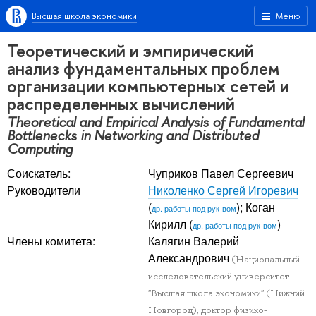
Высшая школа экономики
Меню
Теоретический и эмпирический
анализ фундаментальных проблем
организации компьютерных сетей и
распределенных вычислений
Theoretical and Empirical Analysis of Fundamental
Bottlenecks in Networking and Distributed
Computing
Соискатель:
Чуприков Павел Сергеевич
Руководители
Николенко Сергей Игоревич
(
);
Коган
др. работы под рук-вом
Кирилл
(
)
др. работы под рук-вом
Члены комитета:
Калягин Валерий
Александрович
(Национальный
исследовательский университет
"Высшая школа экономики" (Нижний
Новгород), доктор физико-