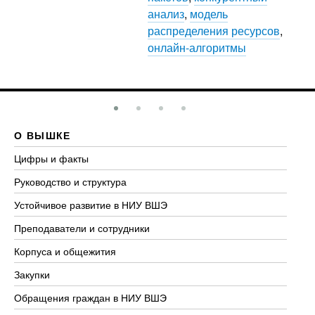
анализ
,
модель
распределения ресурсов
,
онлайн-алгоритмы
О ВЫШКЕ
О
Цифры и факты
Ли
Руководство и структура
До
Устойчивое развитие в НИУ ВШЭ
Ол
Преподаватели и сотрудники
Пр
Корпуса и общежития
Вы
Закупки
Пр
Обращения граждан в НИУ ВШЭ
Ас