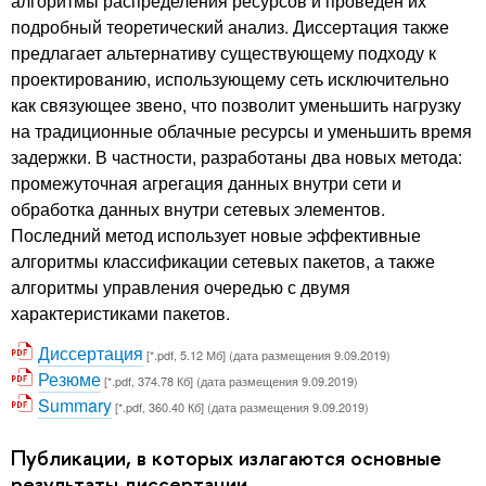
алгоритмы распределения ресурсов и проведен их
подробный теоретический анализ. Диссертация также
предлагает альтернативу существующему подходу к
проектированию, использующему сеть исключительно
как связующее звено, что позволит уменьшить нагрузку
на традиционные облачные ресурсы и уменьшить время
задержки. В частности, разработаны два новых метода:
промежуточная агрегация данных внутри сети и
обработка данных внутри сетевых элементов.
Последний метод использует новые эффективные
алгоритмы классификации сетевых пакетов, а также
алгоритмы управления очередью с двумя
характеристиками пакетов.
Диссертация
[*.pdf, 5.12 Мб] (дата размещения 9.09.2019)
Резюме
[*.pdf, 374.78 Кб] (дата размещения 9.09.2019)
Summary
[*.pdf, 360.40 Кб] (дата размещения 9.09.2019)
Публикации, в которых излагаются основные
результаты диссертации