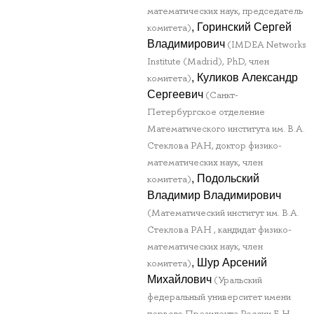
математических наук, председатель
, Горинский Сергей
комитета)
Владимирович
(IMDEA Networks
Institute (Madrid), PhD, член
, Куликов Александр
комитета)
Сергеевич
(Санкт-
Петербургское отделение
Математического института им. В.А.
Стеклова РАН, доктор физико-
математических наук, член
, Подольский
комитета)
Владимир Владимирович
(Математический институт им. В.А.
Стеклова РАН , кандидат физико-
математических наук, член
, Шур Арсений
комитета)
Михайлович
(Уральский
федеральный университет имени
первого Президента России Б.Н.