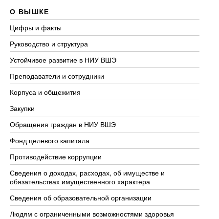
О ВЫШКЕ
О
Цифры и факты
Ли
Руководство и структура
До
Устойчивое развитие в НИУ ВШЭ
Ол
Преподаватели и сотрудники
Пр
Корпуса и общежития
Вы
Закупки
Пр
Обращения граждан в НИУ ВШЭ
Ас
Фонд целевого капитала
До
Противодействие коррупции
Це
Сведения о доходах, расходах, об имуществе и
Би
обязательствах имущественного характера
Об
Сведения об образовательной организации
Об
Людям с ограниченными возможностями здоровья