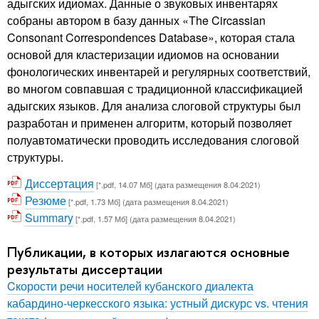
адыгских идиомах. Данные о звуковых инвентарях
собраны автором в базу данных «The Circassian
Consonant Correspondences Database», которая стала
основой для кластеризации идиомов на основании
фонологических инвентарей и регулярных соответствий,
во многом совпавшая с традиционной классификацией
адыгских языков. Для анализа слоговой структуры был
разработан и применен алгоритм, который позволяет
полуавтоматически проводить исследования слоговой
структуры.
Диссертация
[*.pdf, 14.07 Мб] (дата размещения 8.04.2021)
Резюме
[*.pdf, 1.73 Мб] (дата размещения 8.04.2021)
Summary
[*.pdf, 1.57 Мб] (дата размещения 8.04.2021)
Публикации, в которых излагаются основные
результаты диссертации
Cкорости речи носителей кубанского диалекта
кабардино-черкесского языка: устный дискурс vs. чтения