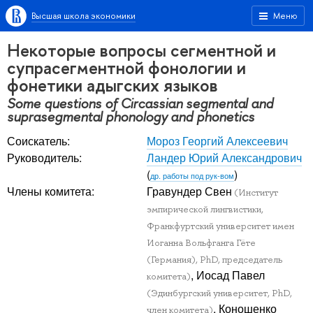
Высшая школа экономики
Меню
Некоторые вопросы сегментной и
супрасегментной фонологии и
фонетики адыгских языков
Some questions of Circassian segmental and
suprasegmental phonology and phonetics
Соискатель:
Мороз Георгий Алексеевич
Руководитель:
Ландер Юрий Александрович
(
)
др. работы под рук-вом
Члены комитета:
Гравундер Свен
(Институт
эмпирической лингвистики,
Франкфуртский университет имен
Иоганна Вольфганга Гёте
(Германия), PhD, председатель
, Иосад Павел
комитета)
(Эдинбургский университет, PhD,
, Коношенко
член комитета)