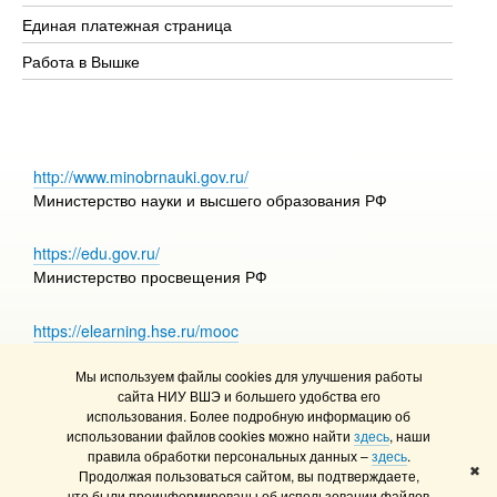
Единая платежная страница
Работа в Вышке
http://www.minobrnauki.gov.ru/
Министерство науки и высшего образования РФ
https://edu.gov.ru/
Министерство просвещения РФ
https://elearning.hse.ru/mooc
Массовые открытые онлайн-курсы
Мы используем файлы cookies для улучшения работы
сайта НИУ ВШЭ и большего удобства его
использования. Более подробную информацию об
использовании файлов cookies можно найти
здесь
, наши
© НИУ ВШЭ 1993–2026
Адреса и контакты
правила обработки персональных данных –
здесь
.
Условия использования материалов
✖
Продолжая пользоваться сайтом, вы подтверждаете,
что были проинформированы об использовании файлов