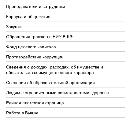
Преподаватели и сотрудники
Пр
Корпуса и общежития
Вы
Закупки
Пр
Обращения граждан в НИУ ВШЭ
Ас
Фонд целевого капитала
До
Противодействие коррупции
Це
Сведения о доходах, расходах, об имуществе и
Би
обязательствах имущественного характера
Об
Сведения об образовательной организации
Об
Людям с ограниченными возможностями здоровья
Единая платежная страница
Работа в Вышке