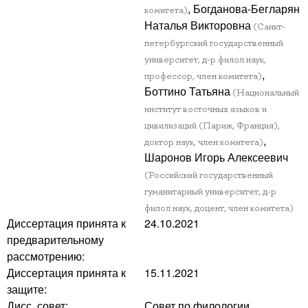
, Богданова-Бегларян
комитета)
Наталья Викторовна
(Санкт-
петербургский государственный
университет, д-р филол.наук,
,
профессор, член комитета)
Боттино Татьяна
(Национальный
институт восточных языков и
цивилизаций (Париж, Франция),
,
доктор наук, член комитета)
Шаронов Игорь Алексеевич
(Российский государственный
гуманитарный университет, д-р
филол.наук, доцент, член комитета)
Диссертация принята к
24.10.2021
предварительному
рассмотрению:
Диссертация принята к
15.11.2021
защите:
Дисс. совет:
Совет по филологии