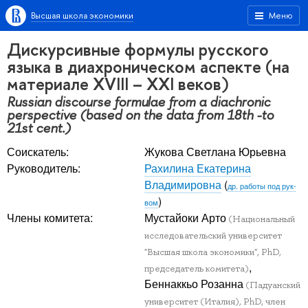
Высшая школа экономики
Меню
Дискурсивные формулы русского
языка в диахроническом аспекте (на
материале XVIII – XXI веков)
Russian discourse formulae from a diachronic
perspective (based on the data from 18th -to
21st cent.)
Соискатель:
Жукова Светлана Юрьевна
Руководитель:
Рахилина Екатерина
Владимировна
(
др. работы под рук-
)
вом
Члены комитета:
Мустайоки Арто
(Национальный
исследовательский университет
"Высшая школа экономики", PhD,
,
председатель комитета)
Беннаккьо Розанна
(Падуанский
университет (Италия), PhD, член