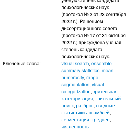
ученую степень кандидата
психологических наук
(протокол № 2 от 23 сентября
2022 г.). Решением
диссертационного совета
(протокол № 17 от 31 октября
2022 г.) присуждена ученая
степень кандидата
психологических наук.
Ключевые слова:
visual search
,
ensemble
summary statistics
,
mean
,
numerosity
,
range
,
segmentation
,
visual
categorization
,
зрительная
категоризация
,
зрительный
поиск
,
разброс
,
сводные
статистики ансамблей
,
сегментация
,
среднее
,
численность