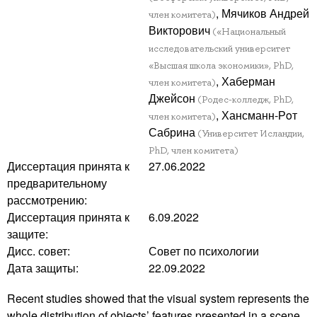
, Мячиков Андрей
член комитета)
Викторович
(«Национальный
исследовательский университет
«Высшая школа экономики», PhD,
, Хаберман
член комитета)
Джейсон
(Родес-колледж, PhD,
, Хансманн-Рoт
член комитета)
Сабрина
(Университет Исландии,
PhD, член комитета)
Диссертация принята к
27.06.2022
предварительному
рассмотрению:
Диссертация принята к
6.09.2022
защите:
Дисс. совет:
Совет по психологии
Дата защиты:
22.09.2022
Recent studies showed that the visual system represents the
whole distribution of objects’ features presented in a scene.