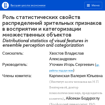
Высшая школа экономики
Меню
Роль статистических свойств
распределений зрительных признаков
в восприятии и категоризации
множественных объектов
Distributional statistics of visual features in
ensemble perception and categorization
Соискатель:
Хвостов Владислав
Александрович
Руководитель:
Уточкин Игорь Сергеевич
(
др.
)
работы под рук-вом
Члены комитета:
Карпинская Валерия Юльевна
(Институт мозга человека им Н.П.
Бехтеревой, доктор
психологических наук, председатель
, Айcекан Бодуроглу
комитета)
(Босфорский университет, PhD,