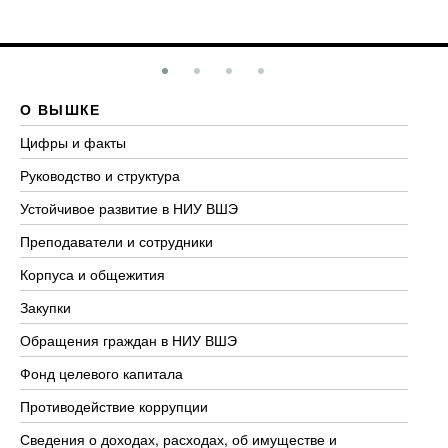
О ВЫШКЕ
О
Цифры и факты
Ли
Руководство и структура
До
Устойчивое развитие в НИУ ВШЭ
Ол
Преподаватели и сотрудники
Пр
Корпуса и общежития
Вы
Закупки
Пр
Обращения граждан в НИУ ВШЭ
Ас
Фонд целевого капитала
До
Противодействие коррупции
Це
Сведения о доходах, расходах, об имуществе и
Би