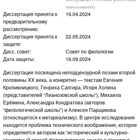
член комитета)
Диссертация принята к
16.04.2024
предварительному
рассмотрению:
Диссертация принята к
22.05.2024
защите:
Дисс. совет:
Совет по филологии
Дата защиты:
16.09.2024
Диссертация посвящена неподцензурной поэзии второй
половины XX века, а конкретно — текстам Евгения
Кропивницкого, Генриха Сапгира, Игоря Холина
(представителей “Лианозовской школы”), Михаила
Ерёмина, Александра Кондратова (авторов
“филологической школы”) и Алексея Парщикова
(относящегося к метареализму). В центре исследования
находится проблема технического воображения, которое
определяется автором как “исторический и культурно-
конкретный способ формулировать мысли о технике в