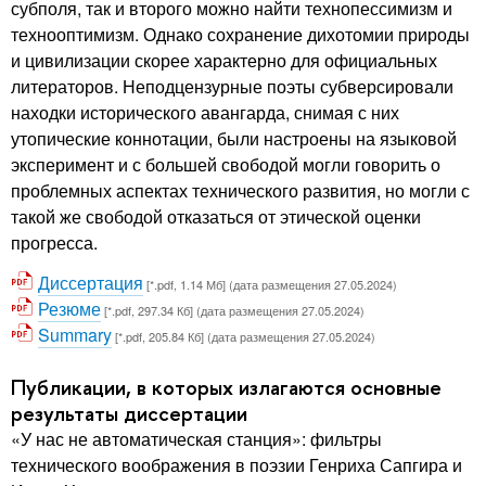
субполя, так и второго можно найти технопессимизм и
технооптимизм. Однако сохранение дихотомии природы
и цивилизации скорее характерно для официальных
литераторов. Неподцензурные поэты субверсировали
находки исторического авангарда, снимая с них
утопические коннотации, были настроены на языковой
эксперимент и с большей свободой могли говорить о
проблемных аспектах технического развития, но могли с
такой же свободой отказаться от этической оценки
прогресса.
Диссертация
[*.pdf, 1.14 Мб] (дата размещения 27.05.2024)
Резюме
[*.pdf, 297.34 Кб] (дата размещения 27.05.2024)
Summary
[*.pdf, 205.84 Кб] (дата размещения 27.05.2024)
Публикации, в которых излагаются основные
результаты диссертации
«У нас не автоматическая станция»: фильтры
технического воображения в поэзии Генриха Сапгира и