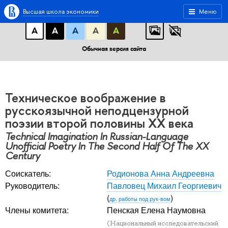
A
A
A
АБB
АБB
АБB
Высшая школа экономики
Меню
А
А
А
А
А
Обычная версия сайта
Техническое воображение в
русскоязычной неподцензурной
поэзии второй половины XX века
Technical Imagination In Russian-Language
Unofficial Poetry In The Second Half Of The XX
Century
Соискатель:
Родионова Анна Андреевна
Руководитель:
Павловец Михаил Георгиевич
(
)
др. работы под рук-вом
Члены комитета:
Пенская Елена Наумовна
(Национальный исследовательский