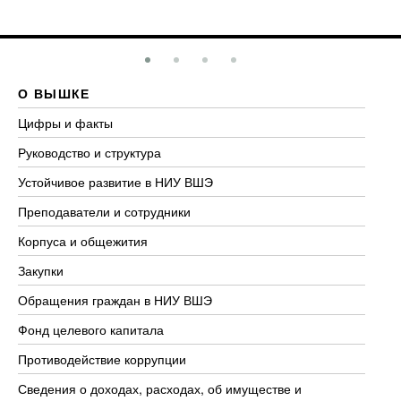
О ВЫШКЕ
О
Цифры и факты
Ли
Руководство и структура
До
Устойчивое развитие в НИУ ВШЭ
Ол
Преподаватели и сотрудники
Пр
Корпуса и общежития
Вы
Закупки
Пр
Обращения граждан в НИУ ВШЭ
Ас
Фонд целевого капитала
До
Противодействие коррупции
Це
Сведения о доходах, расходах, об имуществе и
Би