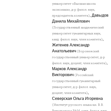
университет «Высшая школа
экономики», д-р филол. наук,
, Давыдов
председатель комитета)
Данила Михайлович
(Государственный академический
университет гуманитарных наук,
,
канд. филол. наук, член комитета)
Житенев Александр
Анатольевич
(Воронежский
государственный университет, д-р
,
филол. наук, доцент, член комитета)
Марков Александр
Викторович
(Российский
государственный гуманитарный
университет, д-р филол. наук,
,
доцент, член комитета)
Северская Ольга Игоревна
(Институт русского языка им. В.В.
Виноградова РАН, канд. филол. наук,