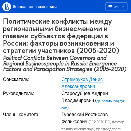
Высшая школа экономики
Меню
Политические конфликты между
региональными бизнесменами и
главами субъектов федерации в
России: факторы возникновения и
стратегии участников (2005-2020)
Political Conflicts Between Governors and
Regional Businesspeople in Russia: Emergence
Factors and Participation Strategies (2005-2020)
Соискатель:
Стремоухов Денис
Александрович
Руководитель:
Стародубцев Андрей
Владимирович
(
др. работы под рук-
)
вом
Члены комитета:
Туровский Ростислав
Феликсович
(НИУ ВШЭ, доктор
политических наук, председатель