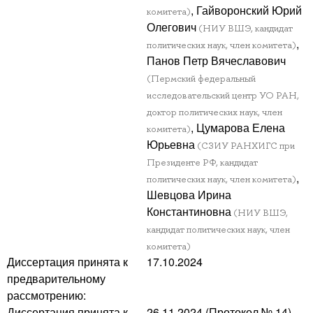
, Гайворонский Юрий
комитета)
Олегович
(НИУ ВШЭ, кандидат
,
политических наук, член комитета)
Панов Петр Вячеславович
(Пермский федеральный
исследовательский центр УО РАН,
доктор политических наук, член
, Цумарова Елена
комитета)
Юрьевна
(СЗИУ РАНХИГС при
Президенте РФ, кандидат
,
политических наук, член комитета)
Шевцова Ирина
Константиновна
(НИУ ВШЭ,
кандидат политических наук, член
комитета)
Диссертация принята к
17.10.2024
предварительному
рассмотрению:
Диссертация принята к
26.11.2024 (Протокол № 14)