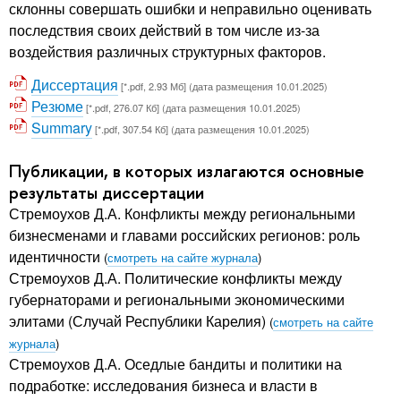
склонны совершать ошибки и неправильно оценивать
последствия своих действий в том числе из-за
воздействия различных структурных факторов.
Диссертация
[*.pdf, 2.93 Мб] (дата размещения 10.01.2025)
Резюме
[*.pdf, 276.07 Кб] (дата размещения 10.01.2025)
Summary
[*.pdf, 307.54 Кб] (дата размещения 10.01.2025)
Публикации, в которых излагаются основные
результаты диссертации
Стремоухов Д.А. Конфликты между региональными
бизнесменами и главами российских регионов: роль
идентичности
(
смотреть на сайте журнала
)
Стремоухов Д.А. Политические конфликты между
губернаторами и региональными экономическими
элитами (Случай Республики Карелия)
(
смотреть на сайте
журнала
)
Стремоухов Д.А. Оседлые бандиты и политики на
подработке: исследования бизнеса и власти в