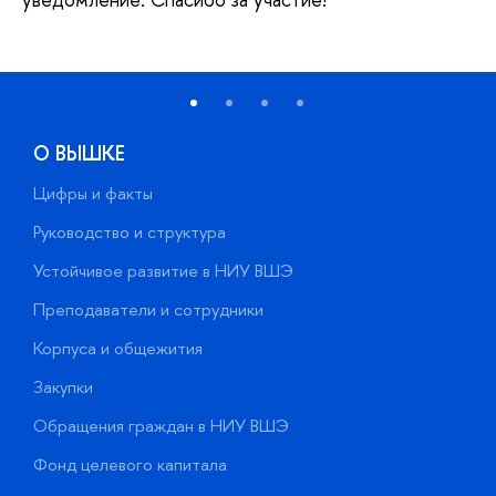
О ВЫШКЕ
Цифры и факты
Л
Руководство и структура
Д
Устойчивое развитие в НИУ ВШЭ
О
Преподаватели и сотрудники
П
Корпуса и общежития
В
Закупки
П
Обращения граждан в НИУ ВШЭ
А
Фонд целевого капитала
Д