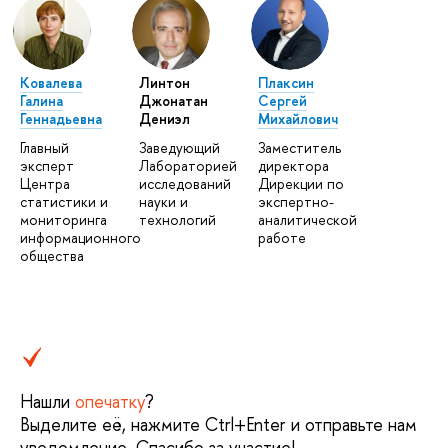
Ковалева
Линтон
Плаксин
Галина
Джонатан
Сергей
Геннадьевна
Дениэл
Михайлович
Главный
Заведующий
Заместитель
эксперт
Лабораторией
директора
Центра
исследований
Дирекции по
статистики и
науки и
экспертно-
мониторинга
технологий
аналитической
информационного
работе
общества
Нашли
опечатку
?
Выделите её, нажмите Ctrl+Enter и отправьте нам
уведомление. Спасибо за участие!