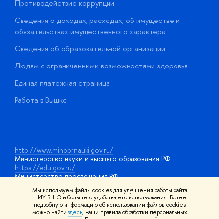
Противодействие коррупции
Ц
Сведения о доходах, расходах, об имуществе и
Б
обязательствах имущественного характера
О
Сведения об образовательной организации
О
Людям с ограниченными возможностями здоровья
у
Единая платежная страница
Работа в Вышке
http://www.minobrnauki.gov.ru/
Министерство науки и высшего образования РФ
https://edu.gov.ru/
Министерство просвещения РФ
https://elearning.hse.ru/mooc
Мы используем файлы cookies для улучшения работы сайта
Массовые открытые онлайн-курсы
НИУ ВШЭ и большего удобства его использования. Более
подробную информацию об использовании файлов cookies
можно найти
здесь
, наши правила обработки персональных