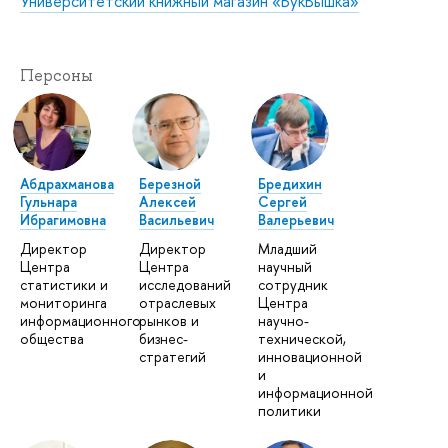
Университетский книжный магазин «БукВышка»
Персоны
Абдрахманова
Березной
Бредихин
Гульнара
Алексей
Сергей
Ибрагимовна
Васильевич
Валерьевич
Директор
Директор
Младший
Центра
Центра
научный
статистики и
исследований
сотрудник
мониторинга
отраслевых
Центра
информационного
рынков и
научно-
общества
бизнес-
технической,
стратегий
инновационной
и
информационной
политики