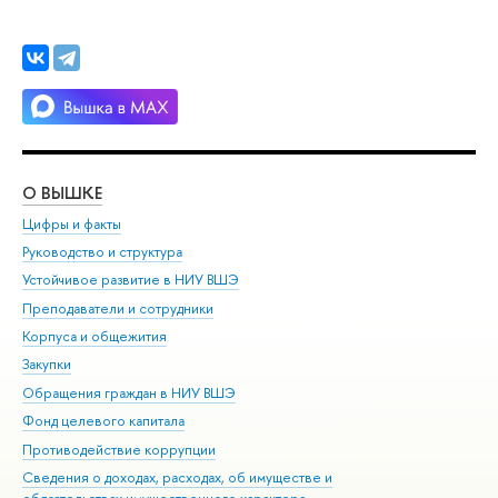
О ВЫШКЕ
ОБ
Цифры и факты
Ли
Руководство и структура
Дов
Устойчивое развитие в НИУ ВШЭ
Ол
Преподаватели и сотрудники
При
Корпуса и общежития
Вы
Закупки
При
Обращения граждан в НИУ ВШЭ
Ас
Фонд целевого капитала
До
Противодействие коррупции
Цен
Сведения о доходах, расходах, об имуществе и
Би