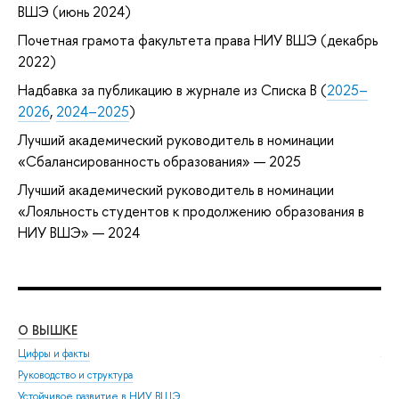
ВШЭ (июнь 2024)
Почетная грамота факультета права НИУ ВШЭ (декабрь
2022)
Надбавка за публикацию в журнале из Списка B (
2025–
2026
,
2024–2025
)
Лучший академический руководитель в номинации
«Сбалансированность образования» — 2025
Лучший академический руководитель в номинации
«Лояльность студентов к продолжению образования в
НИУ ВШЭ» — 2024
О ВЫШКЕ
ОБ
Цифры и факты
Ли
Руководство и структура
Дов
Устойчивое развитие в НИУ ВШЭ
Ол