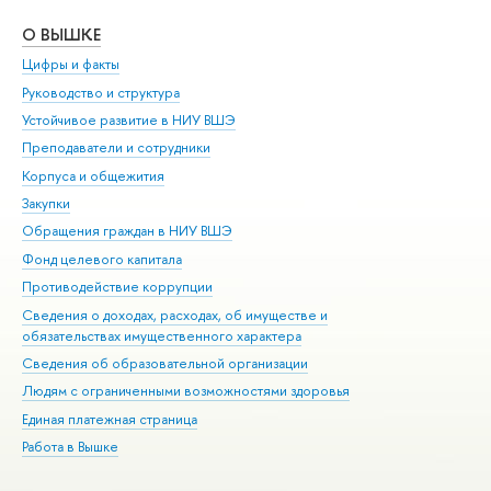
О ВЫШКЕ
ОБ
Цифры и факты
Ли
Руководство и структура
Дов
Устойчивое развитие в НИУ ВШЭ
Ол
Преподаватели и сотрудники
При
Корпуса и общежития
Вы
Закупки
При
Обращения граждан в НИУ ВШЭ
Ас
Фонд целевого капитала
До
Противодействие коррупции
Цен
Сведения о доходах, расходах, об имуществе и
Би
обязательствах имущественного характера
Об
Сведения об образовательной организации
Обр
Людям с ограниченными возможностями здоровья
Единая платежная страница
Работа в Вышке