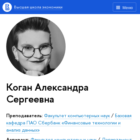
Высшая школа экономики
Меню
Коган Александра
Сергеевна
Преподаватель:
Факультет компьютерных наук
/
Базовая
кафедра ПАО Сбербанк «Финансовые технологии и
анализ данных»
аспирант:
Факультет компьютерных наук
/
Департамент