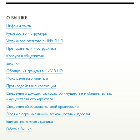
О ВЫШКЕ
ОБ
Цифры и факты
Ли
Руководство и структура
Дов
Устойчивое развитие в НИУ ВШЭ
Ол
Преподаватели и сотрудники
При
Корпуса и общежития
Вы
Закупки
При
Обращения граждан в НИУ ВШЭ
Асп
Фонд целевого капитала
Доп
Противодействие коррупции
Цен
Сведения о доходах, расходах, об имуществе и обязательствах
Биз
имущественного характера
Обр
Сведения об образовательной организации
Обр
Людям с ограниченными возможностями здоровья
Единая платежная страница
Работа в Вышке