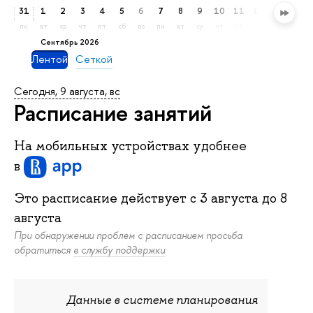
31
1
2
3
4
5
6
7
8
9
10
11
12
13
14
пн
вт
ср
чт
пт
сб
вс
пн
вт
ср
чт
пт
сб
вс
пн
сентябрь 2026
Лентой
Сеткой
Сегодня, 9 августа, вс
Расписание занятий
На мобильных устройствах удобнее
в
Это расписание действует c
3 августа
до
8
августа
При обнаружении проблем с расписанием просьба
обратиться
в службу поддержки
Данные в системе планирования