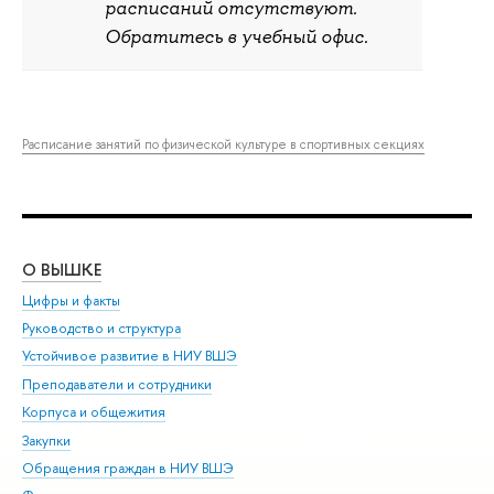
расписаний отсутствуют.
Обратитесь в учебный офис.
Расписание занятий по физической культуре в спортивных секциях
О ВЫШКЕ
ОБ
Цифры и факты
Ли
Руководство и структура
Дов
Устойчивое развитие в НИУ ВШЭ
Ол
Преподаватели и сотрудники
При
Корпуса и общежития
Вы
Закупки
При
Обращения граждан в НИУ ВШЭ
Ас