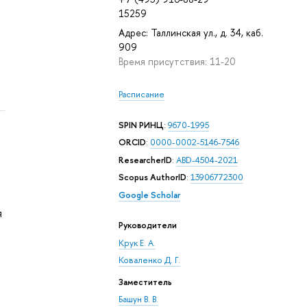
15259
Адрес: Таллинская ул., д. 34, каб.
909
Время присутствия: 11-20
Расписание
SPIN РИНЦ
:
9670-1995
ORCID
:
0000-0002-5146-7546
ResearcherID
:
ABD-4504-2021
Scopus AuthorID
:
13906772300
Google Scholar
я
Руководители
Крук Е. А.
Коваленко Д. Г.
Заместитель
Башун В. В.