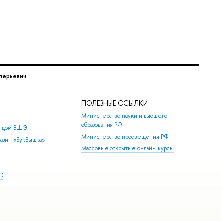
лерьевич
ПОЛЕЗНЫЕ ССЫЛКИ
Министерство науки и высшего
образования РФ
й дом ВШЭ
Министерство просвещения РФ
азин «БукВышка»
Массовые открытые онлайн-курсы
ШЭ