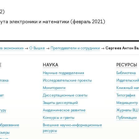
2)
ута электроники и математики (февраль 2021)
ла экономики»
→
О Вышке
→
Преподаватели и сотрудники
→
Сергеев Антон Ва
Е
НАУКА
РЕСУРСЫ
Научные подразделения
Библиотека
товка
Исследовательские проекты
Издательски
Мониторинги
Книжный маг
иат
Диссертационные советы
Типография
Защиты диссертаций
Медиацентр
туру
Академическое развитие
Журналы В
Конкурсы и гранты
Публикации
бразование
Внешние научно-информационные
ресурсы
арьеры