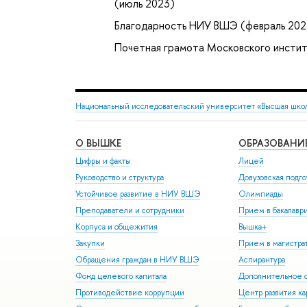
(июль 2023)
Благодарность НИУ ВШЭ (февраль 202
Почетная грамота Московского инстит
Национальный исследовательский университет «Высшая шко
О ВЫШКЕ
ОБРАЗОВАНИ
Цифры и факты
Лицей
Руководство и структура
Довузовская подго
Устойчивое развитие в НИУ ВШЭ
Олимпиады
Преподаватели и сотрудники
Прием в бакалавр
Корпуса и общежития
Вышка+
Закупки
Прием в магистра
Обращения граждан в НИУ ВШЭ
Аспирантура
Фонд целевого капитала
Дополнительное о
Противодействие коррупции
Центр развития к