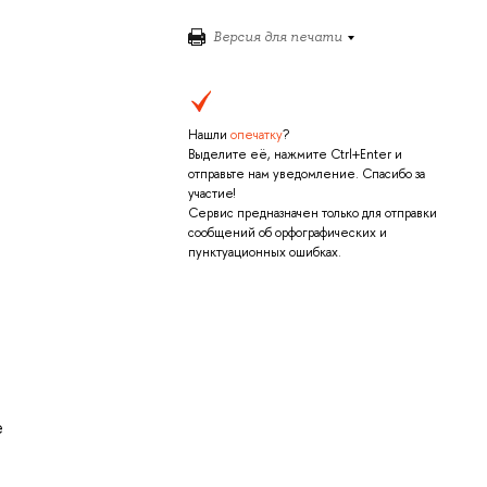
Версия для печати
Нашли
опечатку
?
Выделите её, нажмите Ctrl+Enter и
отправьте нам уведомление. Спасибо за
участие!
Сервис предназначен только для отправки
сообщений об орфографических и
пунктуационных ошибках.
е