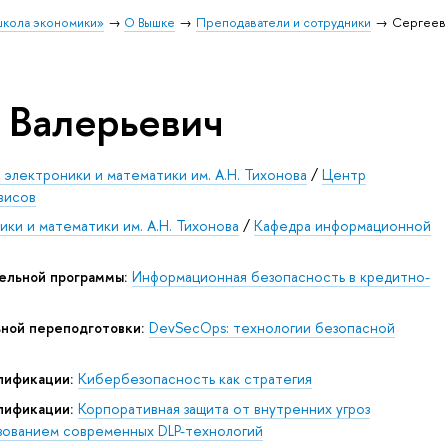
школа экономики»
О Вышке
Преподаватели и сотрудники
Сергеев 
 Валерьевич
электроники и математики им. А.Н. Тихонова
/
Центр
висов
ки и математики им. А.Н. Тихонова
/
Кафедра информационной
ельной программы:
Информационная безопасность в кредитно-
ьной переподготовки:
DevSecOps: технологии безопасной
лификации:
Кибербезопасность как стратегия
лификации:
Корпоративная защита от внутренних угроз
зованием современных DLP-технологий