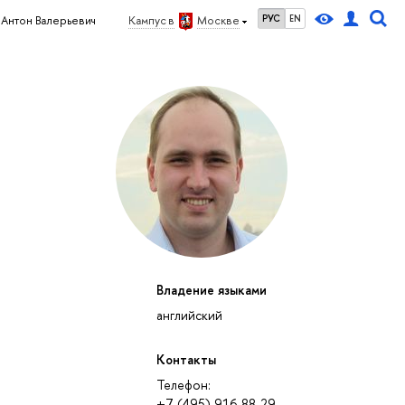
РУС
EN
Антон Валерьевич
Кампус в
Москве
Владение языками
английский
Контакты
Телефон:
+7 (495) 916-88-29