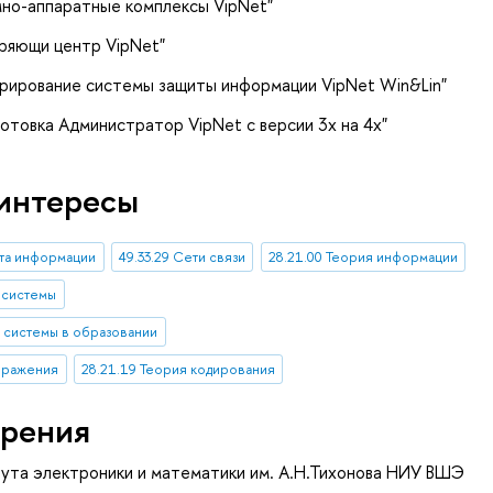
но-аппаратные комплексы VipNet"
ряющи центр VipNet"
рирование системы защиты информации VipNet Win&Lin"
отовка Администратор VipNet с версии 3x на 4x"
интересы
ита информации
49.33.29 Сети связи
28.21.00 Теория информации
е системы
е системы в образовании
ображения
28.21.19 Теория кодирования
рения
ута электроники и математики им. А.Н.Тихонова НИУ ВШЭ