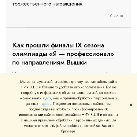
торжественного награждения.
10 июня
Как прошли финалы IX сезона
олимпиады «Я — профессионал»
по направлениям Вышки
На площадке университета состоялись финалы
IX сезона олимпиады «Я — профессионал» по
Мы используем файлы cookies для улучшения работы сайта
НИУ ВШЭ и большего удобства его использования. Более
направлениям «Дизайн», «Журналистика» и
подробную информацию об использовании файлов cookies
«Бизнес-информатика». В отличие от прошлых
можно найти
здесь
, наши правила обработки персональных
данных –
здесь
. Продолжая пользоваться сайтом, вы
✖
сезонов, в этом году защиты прошли очно, что
подтверждаете, что были проинформированы об
стало знаковым событием. Участники
использовании файлов cookies сайтом НИУ ВШЭ и согласны
с нашими правилами обработки персональных данных. Вы
собрались из разных уголков страны: из
можете отключить файлы cookies в настройках Вашего
Томской области, Приморского края,
браузера.