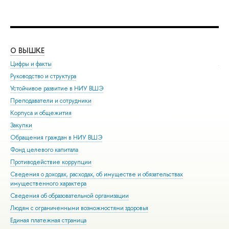
О ВЫШКЕ
ОБ
Цифры и факты
Ли
Руководство и структура
Дов
Устойчивое развитие в НИУ ВШЭ
Ол
Преподаватели и сотрудники
При
Корпуса и общежития
Вы
Закупки
При
Обращения граждан в НИУ ВШЭ
Асп
Фонд целевого капитала
Доп
Противодействие коррупции
Цен
Сведения о доходах, расходах, об имуществе и обязательствах
Биз
имущественного характера
Обр
Сведения об образовательной организации
Обр
Людям с ограниченными возможностями здоровья
Единая платежная страница