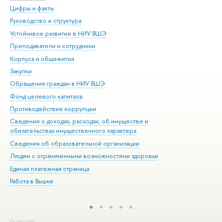
Цифры и факты
Ли
Руководство и структура
Дов
Устойчивое развитие в НИУ ВШЭ
Ол
Преподаватели и сотрудники
При
Корпуса и общежития
Вы
Закупки
При
Обращения граждан в НИУ ВШЭ
Ас
Фонд целевого капитала
До
Противодействие коррупции
Цен
Сведения о доходах, расходах, об имуществе и
Би
обязательствах имущественного характера
Об
Сведения об образовательной организации
Обр
Людям с ограниченными возможностями здоровья
Единая платежная страница
Работа в Вышке
Редактору