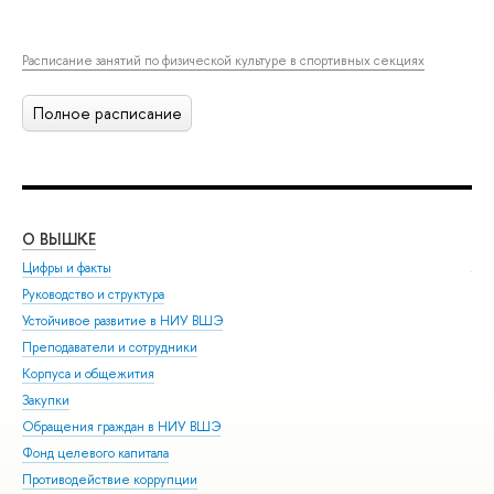
Расписание занятий по физической культуре в спортивных секциях
Полное расписание
О ВЫШКЕ
ОБ
Цифры и факты
Ли
Руководство и структура
Дов
Устойчивое развитие в НИУ ВШЭ
Ол
Преподаватели и сотрудники
При
Корпуса и общежития
Вы
Закупки
При
Обращения граждан в НИУ ВШЭ
Асп
Фонд целевого капитала
Доп
Противодействие коррупции
Цен