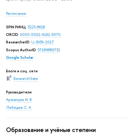
Расписание
SPIN РИНЦ
:
3223-8618
ORCID
:
0000-0002-4162-9070
ResearcherID
:
U-5939-2017
Scopus AuthorID
:
57189889731
Google Scholar
Блоги и соц. сети
ResearchGate
Руководители
Аржанцев И. В.
Лебедев С. А.
Oбразование и учёные степени