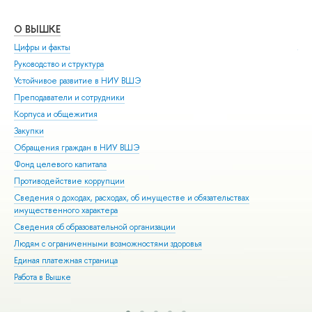
О ВЫШКЕ
ОБ
Цифры и факты
Ли
Руководство и структура
Дов
Устойчивое развитие в НИУ ВШЭ
Ол
Преподаватели и сотрудники
При
Корпуса и общежития
Вы
Закупки
При
Обращения граждан в НИУ ВШЭ
Асп
Фонд целевого капитала
Доп
Противодействие коррупции
Цен
Сведения о доходах, расходах, об имуществе и обязательствах
Биз
имущественного характера
Обр
Сведения об образовательной организации
Обр
Людям с ограниченными возможностями здоровья
Единая платежная страница
Работа в Вышке