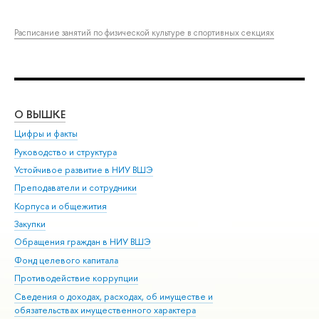
Расписание занятий по физической культуре в спортивных секциях
О ВЫШКЕ
ОБ
Цифры и факты
Ли
Руководство и структура
Дов
Устойчивое развитие в НИУ ВШЭ
Ол
Преподаватели и сотрудники
При
Корпуса и общежития
Вы
Закупки
При
Обращения граждан в НИУ ВШЭ
Ас
Фонд целевого капитала
До
Противодействие коррупции
Цен
Сведения о доходах, расходах, об имуществе и
Би
обязательствах имущественного характера
Об