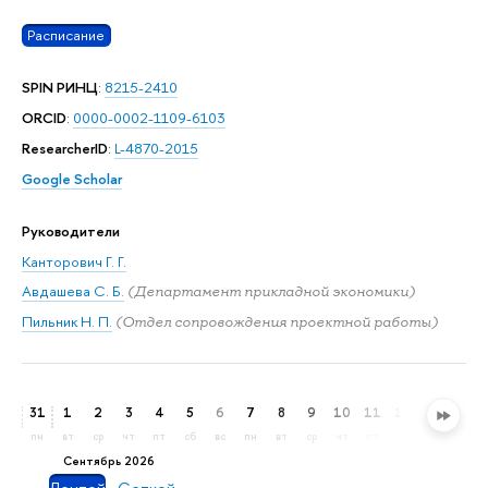
Расписание
SPIN РИНЦ
:
8215-2410
ORCID
:
0000-0002-1109-6103
ResearcherID
:
L-4870-2015
Google Scholar
Руководители
Канторович Г. Г.
Авдашева С. Б.
(Департамент прикладной экономики)
Пильник Н. П.
(Отдел сопровождения проектной работы)
31
1
2
3
4
5
6
7
8
9
10
11
12
13
14
пн
вт
ср
чт
пт
сб
вс
пн
вт
ср
чт
пт
сб
вс
пн
сентябрь 2026