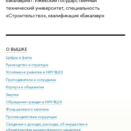
Бакалавриат: Ижевский государственный
технический университет, специальность
«Строительство», квалификация «Бакалавр»
О ВЫШКЕ
ОБ
Цифры и факты
Ли
Руководство и структура
Дов
Устойчивое развитие в НИУ ВШЭ
Ол
Преподаватели и сотрудники
При
Корпуса и общежития
Вы
Закупки
При
Обращения граждан в НИУ ВШЭ
Ас
Фонд целевого капитала
До
Противодействие коррупции
Цен
Сведения о доходах, расходах, об имуществе и
Би
обязательствах имущественного характера