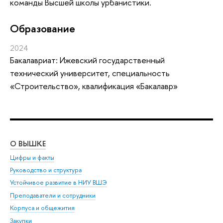
команды Высшей школы урбанистики.
Oбразование
2024
Бакалавриат: Ижевский государственный
технический университет, специальность
«Строительство», квалификация «Бакалавр»
О ВЫШКЕ
ОБ
Цифры и факты
Ли
Руководство и структура
Дов
Устойчивое развитие в НИУ ВШЭ
Ол
Преподаватели и сотрудники
При
Корпуса и общежития
Вы
Закупки
При