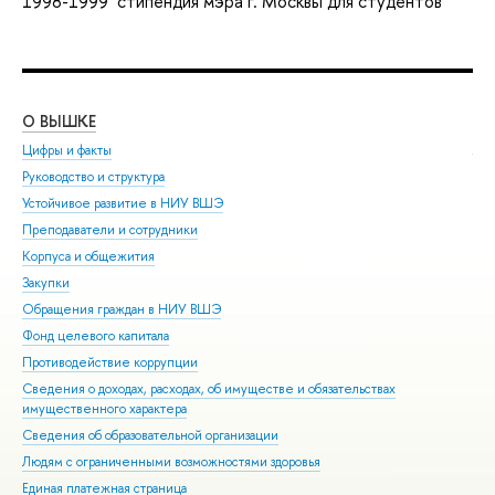
1998-1999 cтипендия мэра г. Москвы для студентов
О ВЫШКЕ
ОБ
Цифры и факты
Ли
Руководство и структура
Дов
Устойчивое развитие в НИУ ВШЭ
Ол
Преподаватели и сотрудники
При
Корпуса и общежития
Вы
Закупки
При
Обращения граждан в НИУ ВШЭ
Асп
Фонд целевого капитала
Доп
Противодействие коррупции
Цен
Сведения о доходах, расходах, об имуществе и обязательствах
Биз
имущественного характера
Обр
Сведения об образовательной организации
Обр
Людям с ограниченными возможностями здоровья
Единая платежная страница