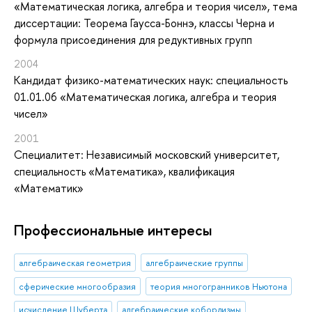
«Математическая логика, алгебра и теория чисел», тема
диссертации: Теорема Гаусса-Боннэ, классы Черна и
формула присоединения для редуктивных групп
2004
Кандидат физико-математических наук: специальность
01.01.06 «Математическая логика, алгебра и теория
чисел»
2001
Специалитет: Независимый московский университет,
специальность «Математика», квалификация
«Математик»
Профессиональные интересы
алгебраическая геометрия
алгебраические группы
сферические многообразия
теория многогранников Ньютона
исчисление Шуберта
алгебраические кобордизмы