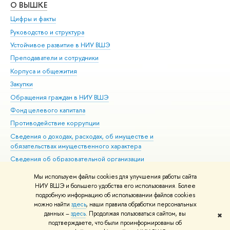
О ВЫШКЕ
ОБ
Цифры и факты
Ли
Руководство и структура
Дов
Устойчивое развитие в НИУ ВШЭ
Ол
Преподаватели и сотрудники
При
Корпуса и общежития
Вы
Закупки
При
Обращения граждан в НИУ ВШЭ
Ас
Фонд целевого капитала
До
Противодействие коррупции
Цен
Сведения о доходах, расходах, об имуществе и
Би
обязательствах имущественного характера
Об
Сведения об образовательной организации
Обр
Людям с ограниченными возможностями здоровья
Мы используем файлы cookies для улучшения работы сайта
Единая платежная страница
НИУ ВШЭ и большего удобства его использования. Более
подробную информацию об использовании файлов cookies
Работа в Вышке
можно найти
здесь
, наши правила обработки персональных
данных –
здесь
. Продолжая пользоваться сайтом, вы
✖
Редактору
подтверждаете, что были проинформированы об