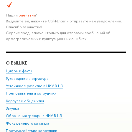
Нашли
опечатку
?
Выделите её, нажмите Ctrl+Enter и отправьте нам уведомление.
Спасибо за участие!
Сервис предназначен только для отправки сообщений об
орфографических и пунктуационных ошибках.
О ВЫШКЕ
ОБ
Цифры и факты
Ли
Руководство и структура
Дов
Устойчивое развитие в НИУ ВШЭ
Ол
Преподаватели и сотрудники
При
Корпуса и общежития
Вы
Закупки
При
Обращения граждан в НИУ ВШЭ
Ас
Фонд целевого капитала
До
Противодействие коррупции
Цен