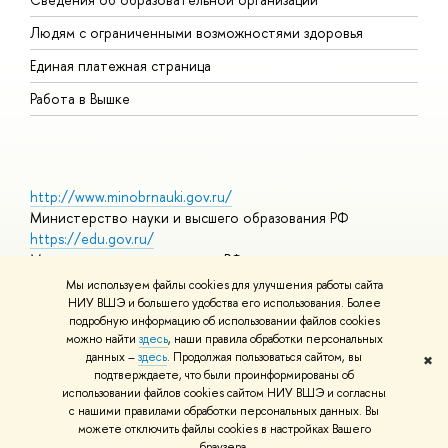
О
Людям с ограниченными возможностями здоровья
Единая платежная страница
Работа в Вышке
http://www.minobrnauki.gov.ru/
Министерство науки и высшего образования РФ
https://edu.gov.ru/
Министерство просвещения РФ
https://elearning.hse.ru/mooc
Мы используем файлы cookies для улучшения работы сайта
Массовые открытые онлайн-курсы
НИУ ВШЭ и большего удобства его использования. Более
подробную информацию об использовании файлов cookies
можно найти
здесь
, наши правила обработки персональных
данных –
здесь
. Продолжая пользоваться сайтом, вы
✖
© НИУ ВШЭ 1993–2026
Адреса и контакты
Условия
подтверждаете, что были проинформированы об
использования материалов
Политика конфиденциальности
Карта
использовании файлов cookies сайтом НИУ ВШЭ и согласны
сайта
с нашими правилами обработки персональных данных. Вы
Шрифты HSE Sans и HSE Slab разработаны в
Школе дизайна НИУ
можете отключить файлы cookies в настройках Вашего
ВШЭ
браузера.