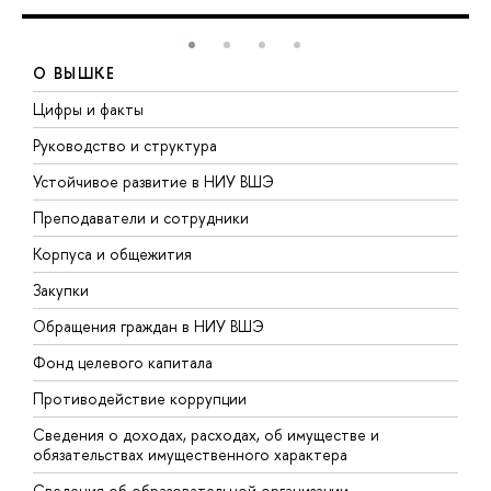
О ВЫШКЕ
Цифры и факты
Л
Руководство и структура
Д
Устойчивое развитие в НИУ ВШЭ
О
Преподаватели и сотрудники
П
Корпуса и общежития
В
Закупки
П
Обращения граждан в НИУ ВШЭ
А
Фонд целевого капитала
Д
Противодействие коррупции
Ц
Сведения о доходах, расходах, об имуществе и
Б
обязательствах имущественного характера
О
Сведения об образовательной организации