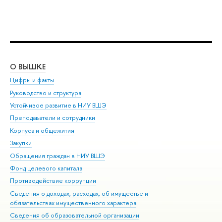
О ВЫШКЕ
ОБ
Цифры и факты
Ли
Руководство и структура
Дов
Устойчивое развитие в НИУ ВШЭ
Ол
Преподаватели и сотрудники
При
Корпуса и общежития
Вы
Закупки
При
Обращения граждан в НИУ ВШЭ
Ас
Фонд целевого капитала
До
Противодействие коррупции
Цен
Сведения о доходах, расходах, об имуществе и
Би
обязательствах имущественного характера
Об
Сведения об образовательной организации
Обр