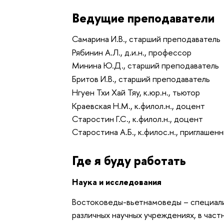
Ведущие преподаватели
Самарина И.В., старший преподаватель
Рябинин А.Л., д.и.н., профессор
Минина Ю.Д., старший преподаватель
Бритов И.В., старший преподаватель
Нгуен Тхи Хай Тяу, к.юр.н., тьютор
Краевская Н.М., к.филол.н., доцент
Старостин Г.С., к.филол.н., доцент
Старостина А.Б., к.филос.н., приглаше
Где я буду работать
Наука и исследования
Востоковеды-вьетнамоведы – специали
различных научных учреждениях, в час