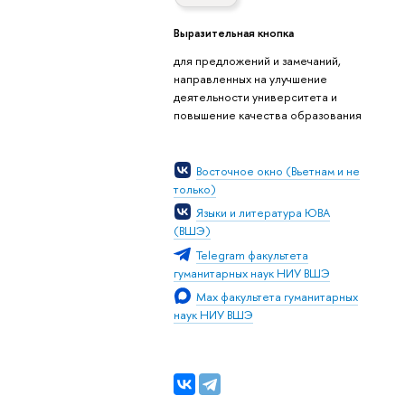
Выразительная кнопка
для предложений и замечаний,
направленных на улучшение
деятельности университета и
повышение качества образования
Восточное окно (Вьетнам и не
только)
Языки и литература ЮВА
(ВШЭ)
Telegram факультета
гуманитарных наук НИУ ВШЭ
Мах факультета гуманитарных
наук НИУ ВШЭ