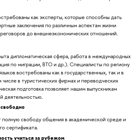
стребованы как эксперты, которые способны дать
ертные заключения по различным аспек­там жизни
переговоров до внешнеэкономических отношений.
рыта дипломатическая сфера, работа в международных
ция по миграции, ВТО и др.). Специ­алисты по региону
зыков востребованы как в государствен­ных, так и в
м числе в туристи­ческих фирмах и переводческих
ческая подготовка позволяет нашим выпускникам
й деятельностью.
м свободно
ст полную свободу общения в академической среде и
го сертификата.
ость учиться за рубежом