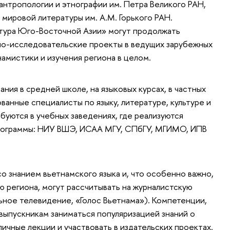
антропологии и этнографии им. Петра Великого РАН,
мировой литературы им. А.М. Горького РАН.
ту­ра Юго-Восточной Азии» могут продолжать
но-исследова­тельские проекты в ведущих зару­бежных
намистики и изучения региона в целом.
ния в средней школе, на языковых курсах, в частных
ванные специалисты по языку, литературе, культуре и
буются в учебных заведени­ях, где реализуются
программы: НИУ ВШЭ, ИСАА МГУ, СПбГУ, МГИМО, ИПВ
 знанием вьетнамского языка и, что особенно важно,
ю региона, могут рассчитывать на журналистскую
ное телевидение, «Голос Вьетнама»). Компетенции,
 выпускникам заниматься популяри­зацией знаний о
личные лекции и участвовать в издательских проектах.