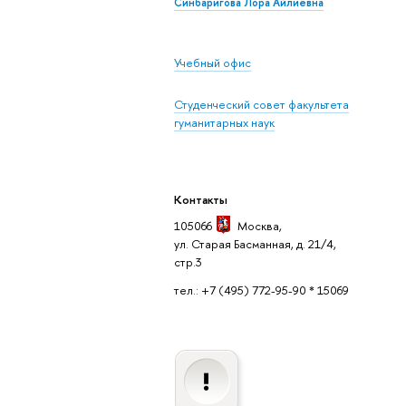
Синбаригова Лора Айлиевна
Учебный офис
Студенческий совет факультета
гуманитарных наук
Контакты
105066
Москва
,
ул. Старая Басманная, д. 21/4,
стр.3
тел.: +7 (495) 772-95-90 * 15069