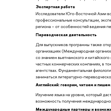
Экспертная работа
Исследователи Юго-Восточной Азии во
профессио­нальные консультации, эксп
региона – от особен­ностей ведения 
Переводческая деятельность
Для выпускников программы также отк
организа­циях (Международная организа
со знанием вьетнамского и китайского я
частных коммерческих компаниях, в то
агентствах. Фундаментальная филологи
заниматься литературно-переводческо
Английский: говорим, читаем и пише
Изучение языка на уровне, который да
возможность получения международно
Международные партнеры и возможн