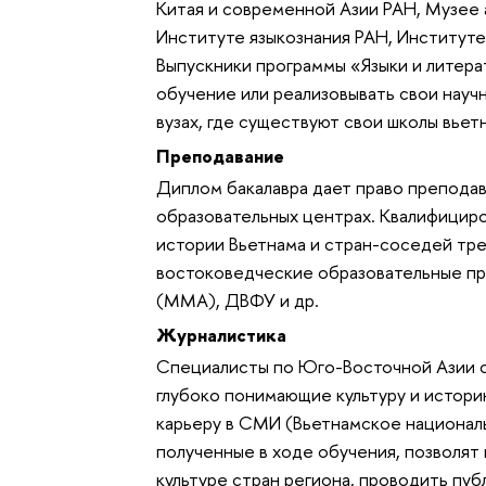
Китая и современной Азии РАН, Музее 
Институте языкознания РАН, Институте 
Выпускники программы «Языки и литера
обучение или реали­зовывать свои науч
вузах, где существуют свои школы вьет
Преподавание
Диплом бакалавра дает право преподава
образовательных центрах. Квалифициро
истории Вьетнама и стран-сосе­дей тре
востоковедче­ские образовательные 
(ММА), ДВФУ и др.
Журналистика
Специалисты по Юго-Восточной Азии со
глубоко понимаю­щие культуру и истори
карьеру в СМИ (Вьетнамское националь
полу­ченные в ходе обучения, позволят
культуре стран региона, проводить пуб