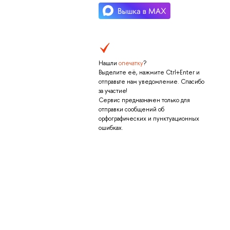
Нашли
опечатку
?
Выделите её, нажмите Ctrl+Enter и
отправьте нам уведомление. Спасибо
за участие!
Сервис предназначен только для
отправки сообщений об
орфографических и пунктуационных
ошибках.