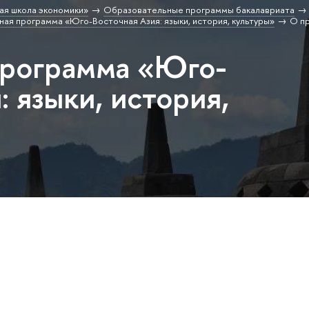
ая школа экономики»
Образовательные программы бакалавриата
ая программа «Юго-Восточная Азия: языки, история, культуры»
О п
программа «Юго-
: языки, история,