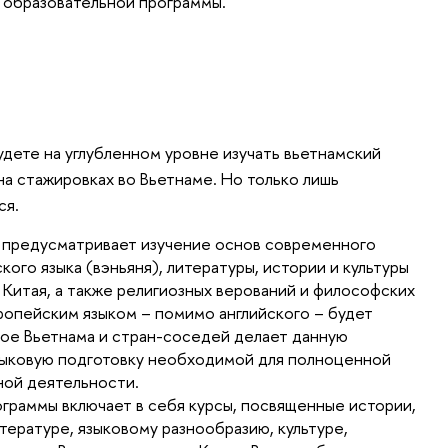
 образовательной программы.
будете на углубленном уровне изучать вьетнамский
 на ста­жировках во Вьетнаме. Но только лишь
ся.
 предусматривает изу­чение основ современного
кого языка (вэньяня), литературы, истории и культуры
 Китая, а также религиозных верований и философских
ропейским языком – помимо английского – будет
лое Вьетнама и стран-соседей делает данную
ыковую подготовку необходимой для полноценной
тной деятельности.
граммы включает в себя курсы, посвященные истории,
ературе, языковому разнообразию, культуре,