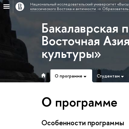
Национальный исследовательский университет «Высш
классического Востока и античности
Образовательн
Бакалаврская 
Восточная Азия
культуры»
О программе
Студентам
О программе
Особенности программы