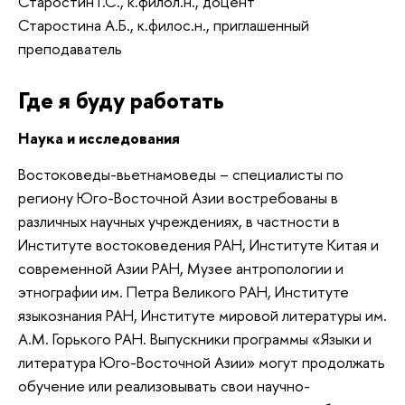
Старостин Г.С., к.филол.н., доцент
Старостина А.Б., к.филос.н., приглашенный
преподаватель
Где я буду работать
Наука и исследования
Востоковеды-вьетнамоведы – специалисты по
региону Юго-Восточной Азии востребованы в
различных научных учреждениях, в частности в
Институте востоко­ведения РАН, Институте Китая и
современной Азии РАН, Музее антропологии и
этнографии им. Петра Великого РАН, Институте
языкознания РАН, Институте мировой литературы им.
А.М. Горького РАН. Выпускники программы «Языки и
литерату­ра Юго-Восточной Азии» могут продолжать
обучение или реали­зовывать свои научно-