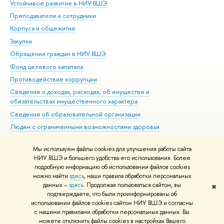
Устойчивое развитие в НИУ ВШЭ
Ол
Преподаватели и сотрудники
При
Корпуса и общежития
Вы
Закупки
При
Обращения граждан в НИУ ВШЭ
Ас
Фонд целевого капитала
До
Противодействие коррупции
Цен
Сведения о доходах, расходах, об имуществе и
Би
обязательствах имущественного характера
Об
Сведения об образовательной организации
Обр
Людям с ограниченными возможностями здоровья
Единая платежная страница
Мы используем файлы cookies для улучшения работы сайта
Работа в Вышке
НИУ ВШЭ и большего удобства его использования. Более
подробную информацию об использовании файлов cookies
можно найти
здесь
, наши правила обработки персональных
данных –
здесь
. Продолжая пользоваться сайтом, вы
✖
Редактору
подтверждаете, что были проинформированы об
© НИУ ВШЭ 1993–2026
Адреса и контакты
Условия использования
использовании файлов cookies сайтом НИУ ВШЭ и согласны
с нашими правилами обработки персональных данных. Вы
материалов
Политика конфиденциальности
Карта сайта
можете отключить файлы cookies в настройках Вашего
Шрифты HSE Sans и HSE Slab разработаны в
Школе дизайна НИУ ВШЭ