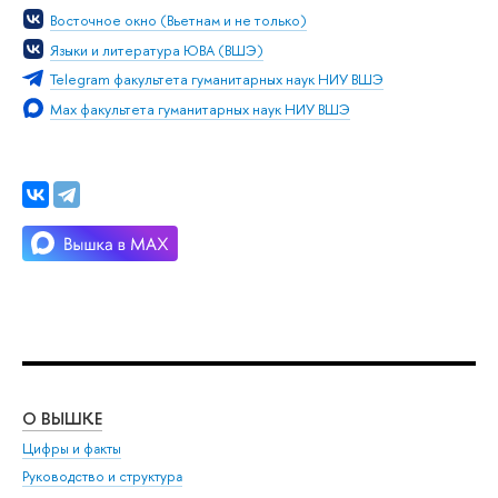
Восточное окно (Вьетнам и не только)
Языки и литература ЮВА (ВШЭ)
Telegram факультета гуманитарных наук НИУ ВШЭ
Мах факультета гуманитарных наук НИУ ВШЭ
О ВЫШКЕ
ОБ
Цифры и факты
Ли
Руководство и структура
Дов