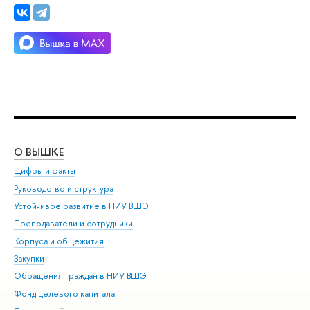
О ВЫШКЕ
ОБ
Цифры и факты
Ли
Руководство и структура
Дов
Устойчивое развитие в НИУ ВШЭ
Ол
Преподаватели и сотрудники
При
Корпуса и общежития
Вы
Закупки
При
Обращения граждан в НИУ ВШЭ
Ас
Фонд целевого капитала
До