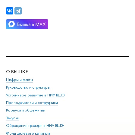
О ВЫШКЕ
ОБ
Цифры и факты
Ли
Руководство и структура
Дов
Устойчивое развитие в НИУ ВШЭ
Ол
Преподаватели и сотрудники
При
Корпуса и общежития
Вы
Закупки
При
Обращения граждан в НИУ ВШЭ
Ас
Фонд целевого капитала
До