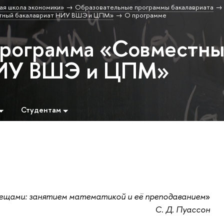
ая школа экономики»
Образовательные программы бакалавриата
тный бакалавриат НИУ ВШЭ и ЦПМ»
О программе
программа «Совместн
НИУ ВШЭ и ЦПМ»
Студентам
вещами: занятием математикой и её преподаванием
»
С. Д. Пуассон