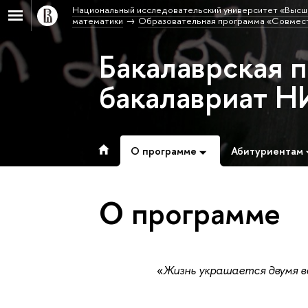
Национальный исследовательский университет «Высш
математики
Образовательная программа «Совмес
Бакалаврская 
бакалавриат 
О программе
Абитуриентам
О программе
«
Жизнь украшается двумя 