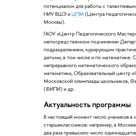
потенциалом для работы с талантливы
НИУ ВШЭ и
ЦПМ
(Центра педагогическ
Москвы).
ГАОУ «Центр Педагогического Мастерст
непосредственном подчинении Департа
подразделением, курирующим практиче
детьми, в том числе и по математике
непрерывного математического образ
математики, Образовательный центр «
Московской олимпиады школьников, Фе
(ФИПИ) и др.
Актуальность программы
В настоящий момент число учеников в 
старшеклассников: например, в Москве 
два раза превысило число одиннадцатик