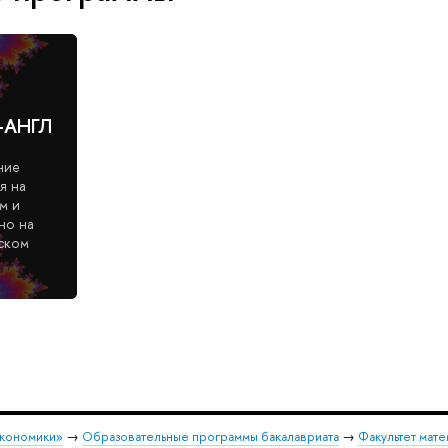
+АНГЛ
ние
я на
м и
но на
ском
экономики»
→
Образовательные программы бакалавриата
→
Факультет мате