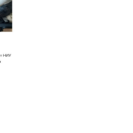
ат НИУ
а