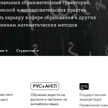
нальных образовательных траекторий,
еской и исследовательских практик.
 карьеру в сфере образования и других
нением математических методов.
там
Студентам
РУС+АНГЛ
ных мест
Обучение ведется на
Государственная
русском и частично на
аккредитация
 мест
английском языке
Независимая оце