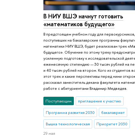
В НИУ ВШЭ начнут готовить
«математиков будущего»
В предстоящем учебном году для первокурсников
поступивших на бакалаврские программы факульт
математики НИУ ВШЭ, будет реализован трек «М
будущего». Обучение по этому треку предусматр
усиленную подготовку к исследовательской деят
ежемесячную стипендию — 30 тысяч рублей на п
и 40 тысяч рублей на втором. Кого из студентов в
этот трек и какие перспективы перед ними откро
рассказал заместитель декана факультета матема
работе с абитуриентами Владимир Медведев.
Поступающим
приглашение к участию
Программа развития 2030
бакалавриат
Вышка технологическая
Приоритет 2030
29 мая