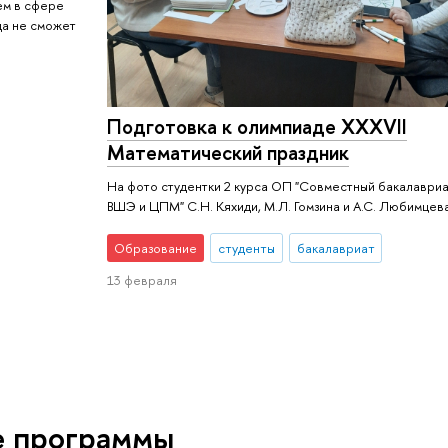
ем в сфере
гда не сможет
Подготовка к олимпиаде XXXVII
Математический праздник
На фото студентки 2 курса ОП "Совместный бакалаври
ВШЭ и ЦПМ" С.Н. Кяхиди, М.Л. Гомзина и А.С. Любимцев
Образование
студенты
бакалавриат
13 февраля
е программы