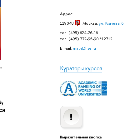
Адрес:
119048
Москва
,
ул. Усачёва, 6
тел. (495) 624-26-16
тел. (495) 772-95-90 *12712
E-mail:
math@hse.ru
Кураторы курсов
,
ся
Выразительная кнопка