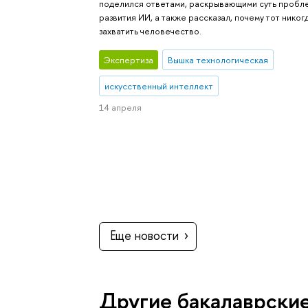
поделился ответами, раскрывающими суть пробл
развития ИИ, а также рассказал, почему тот нико
захватить человечество.
Экспертиза
Вышка технологическая
искусственный интеллект
14 апреля
Еще новости
Другие бакалаврски