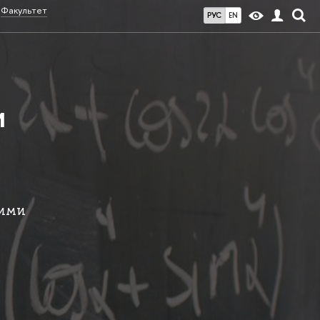
Факультет
РУС
EN
и
кими