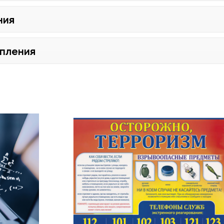
ния
упления