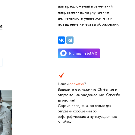
для предложений и замечаний,
направленных на улучшение
е
деятельности университета и
повышение качества образования
и
я
а НИУ ВШЭ и ЦПМ»
Нашли
опечатку
?
Выделите её, нажмите Ctrl+Enter и
отправьте нам уведомление. Спасибо
за участие!
Сервис предназначен только для
отправки сообщений об
орфографических и пунктуационных
ошибках.