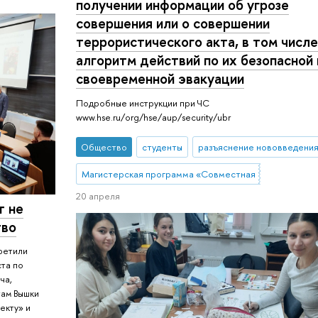
получении информации об угрозе
совершения или о совершении
террористического акта, в том числ
алгоритм действий по их безопасной 
своевременной эвакуации
Подробные инструкции при ЧС
www.hse.ru/org/hse/aup/security/ubr
Общество
студенты
разъяснение нововведени
Магистерская программа «Совместная магистратур
20 апреля
т не
тво
ретили
ста по
ча,
там Вышки
екту» и