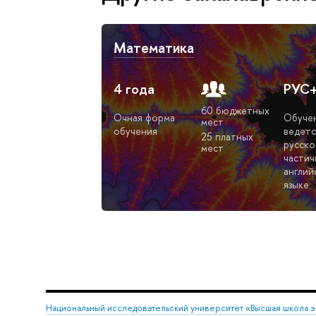
Математика
4 года
РУС
60 бюджетных
Очная форма
Обуче
мест
обучения
ведетс
25 платных
русско
мест
частич
англий
языке
Национальный исследовательский университет «Высшая школа 