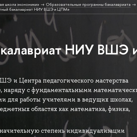
ая школа экономики»
Образовательные программы бакалавриата
тный бакалавриат НИУ ВШЭ и ЦПМ»
акалавриат НИУ ВШЭ 
ШЭ и Центра педагогического мастерства
ые, наряду с фундаментальными математичес
ии для работы учителями в ведущих школах,
едметных областях как математика, физика,
значительную степень индивидуализации