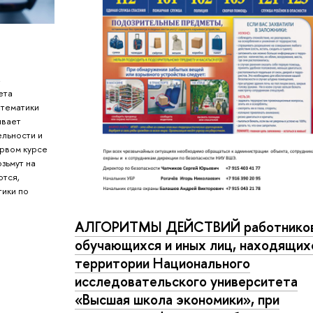
,
ета
атематики
ивает
ельности и
ервом курсе
озьмут на
ются,
тики по
АЛГОРИТМЫ ДЕЙСТВИЙ работников
обучающихся и иных лиц, находящих
территории Национального
исследовательского университета
«Высшая школа экономики», при