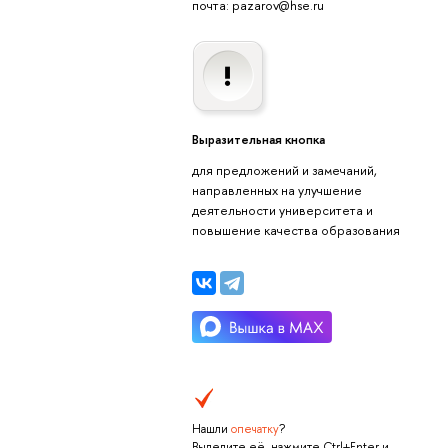
почта: pazarov@hse.ru
Выразительная кнопка
для предложений и замечаний,
направленных на улучшение
деятельности университета и
повышение качества образования
Нашли
опечатку
?
Выделите её, нажмите Ctrl+Enter и