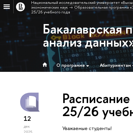
Национальный исследовательский университет «Высш
экономических наук
Образовательная программа «Э
25/26 учебного года
Бакалаврская 
анализ данных
О программе
Абитуриентам
Расписание
25/26 учебн
12
дек
Уважаемые студенты!
2025