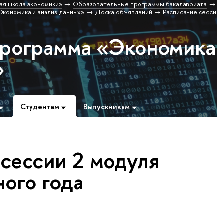
ая школа экономики»
Образовательные программы бакалавриата
кономика и анализ данных»
Доска объявлений
Расписание сесси
программа «Экономика
»
Студентам
Выпускникам
 сессии 2 модуля
ого года