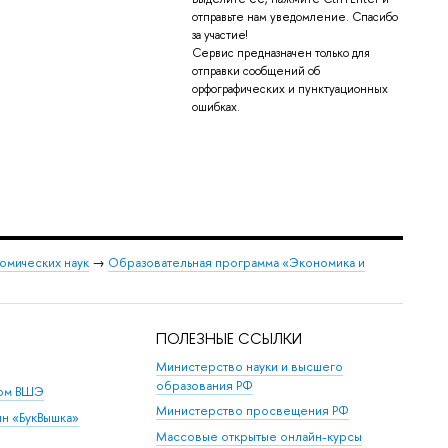
отправьте нам уведомление. Спасибо
за участие!
Сервис предназначен только для
отправки сообщений об
орфографических и пунктуационных
ошибках.
омических наук
→
Образовательная программа «Экономика и
ПОЛЕЗНЫЕ ССЫЛКИ
Министерство науки и высшего
образования РФ
дом ВШЭ
Министерство просвещения РФ
ин «БукВышка»
Массовые открытые онлайн-курсы