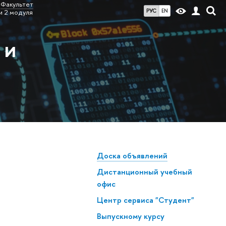
Факультет
РУС
EN
и 2 модуля
 и
Доска объявлений
Дистанционный учебный
офис
Центр сервиса "Студент"
Выпускному курсу