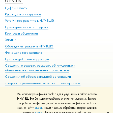
О ВЫШКЕ
ОБ
Цифры и факты
Ли
Руководство и структура
Дов
Устойчивое развитие в НИУ ВШЭ
Ол
Преподаватели и сотрудники
При
Корпуса и общежития
Вы
Закупки
При
Обращения граждан в НИУ ВШЭ
Ас
Фонд целевого капитала
До
Противодействие коррупции
Цен
Сведения о доходах, расходах, об имуществе и
Би
обязательствах имущественного характера
Об
Сведения об образовательной организации
Обр
Людям с ограниченными возможностями здоровья
Единая платежная страница
Мы используем файлы cookies для улучшения работы сайта
Работа в Вышке
НИУ ВШЭ и большего удобства его использования. Более
подробную информацию об использовании файлов cookies
можно найти
здесь
, наши правила обработки персональных
данных –
здесь
. Продолжая пользоваться сайтом, вы