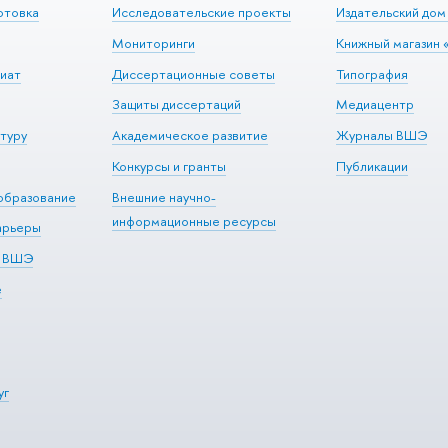
отовка
Исследовательские проекты
Издательский до
Мониторинги
Книжный магазин 
иат
Диссертационные советы
Типография
Защиты диссертаций
Медиацентр
туру
Академическое развитие
Журналы ВШЭ
Конкурсы и гранты
Публикации
образование
Внешние научно-
информационные ресурсы
арьеры
р ВШЭ
е
уг