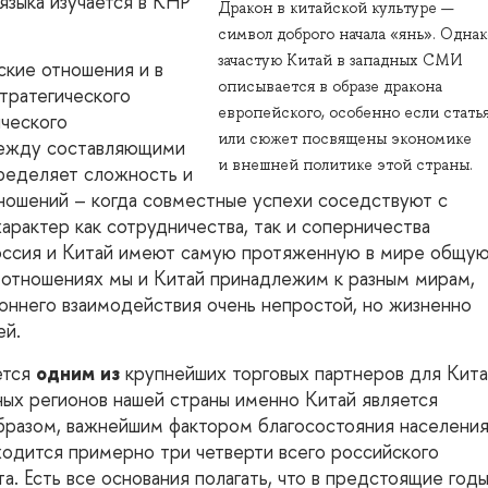
языка изучается в КНР
Дракон в китайской культуре —
символ доброго начала «янь». Однак
зачастую Китай в западных СМИ
ские отношения и в
описывается в образе дракона
стратегического
европейского, особенно если стать
ического
или сюжет посвящены экономике
между составляющими
и внешней политике этой страны.
ределяет сложность и
ношений – когда совместные успехи соседствуют с
арактер как сотрудничества, так и соперничества
Россия и Китай имеют самую протяженную в мире общу
м отношениях мы и Китай принадлежим к разным мирам,
оннего взаимодействия очень непростой, но жизненно
ей.
ется
одним из
крупнейших торговых партнеров для Кита
ных регионов нашей страны именно Китай является
бразом, важнейшим фактором благосостояния населения
одится примерно три четверти всего российского
а. Есть все основания полагать, что в предстоящие годы