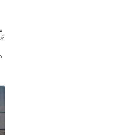
х
ой
о
й