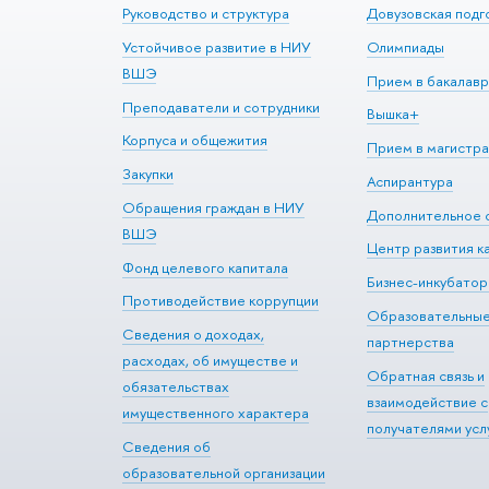
Руководство и структура
Довузовская подг
Устойчивое развитие в НИУ
Олимпиады
ВШЭ
Прием в бакалавр
Преподаватели и сотрудники
Вышка+
Корпуса и общежития
Прием в магистра
Закупки
Аспирантура
Обращения граждан в НИУ
Дополнительное 
ВШЭ
Центр развития к
Фонд целевого капитала
Бизнес-инкубато
Противодействие коррупции
Образовательны
Сведения о доходах,
партнерства
расходах, об имуществе и
Обратная связь и
обязательствах
взаимодействие с
имущественного характера
получателями усл
Сведения об
образовательной организации