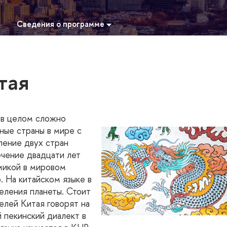
Сведения о программе
тая
е в целом сложно
ные страны в мире с
ление двух стран
ечение двадцати лет
микой в мировом
. На китайском языке в
еления планеты. Стоит
елей Китая говорят на
й пекинский диалект в