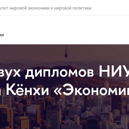
ьтет мировой экономики и мировой политики
ки
вух дипломов НИ
 Кёнхи «Экономик