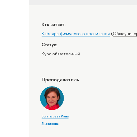
Кто читает:
Кафедра физического воспитания
(
Общеунивер
Статус:
Курс обязательный
Преподаватель
Богатырева Инна
Яковлевна