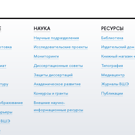
Е
НАУКА
РЕСУРСЫ
Научные подразделения
Библиотека
отовка
Исследовательские проекты
Издательский до
Мониторинги
Книжный магазин 
иат
Диссертационные советы
Типография
Защиты диссертаций
Медиацентр
туру
Академическое развитие
Журналы ВШЭ
Конкурсы и гранты
Публикации
образование
Внешние научно-
информационные ресурсы
арьеры
р ВШЭ
е