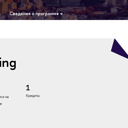
Сведения о программе
ing
1
Кредиты
ся на
ке