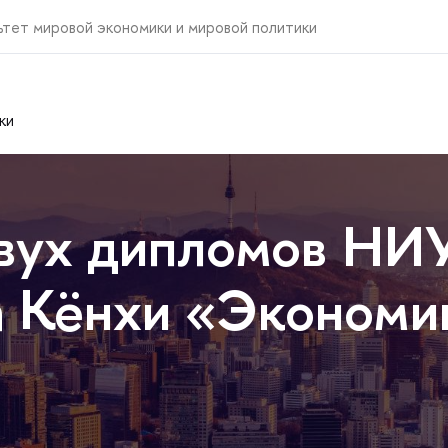
ьтет мировой экономики и мировой политики
ки
вух дипломов НИ
 Кёнхи «Экономик