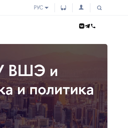
РУС
У ВШЭ и
а и политика