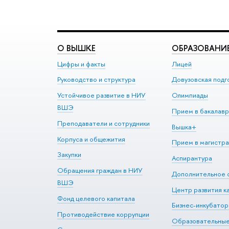
О ВЫШКЕ
ОБРАЗОВАНИ
Цифры и факты
Лицей
Руководство и структура
Довузовская подг
Устойчивое развитие в НИУ
Олимпиады
ВШЭ
Прием в бакалавр
Преподаватели и сотрудники
Вышка+
Корпуса и общежития
Прием в магистра
Закупки
Аспирантура
Обращения граждан в НИУ
Дополнительное 
ВШЭ
Центр развития к
Фонд целевого капитала
Бизнес-инкубато
Противодействие коррупции
Образовательны