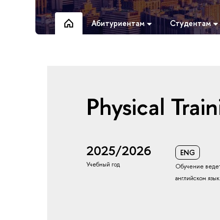
Абитуриентам
Студентам
Physical Train
2025/2026
ENG
Учебный год
Обучение ведет
английском язы