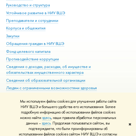
Руководство и структура
Дов
Устойчивое развитие в НИУ ВШЭ
Ол
Преподаватели и сотрудники
При
Корпуса и общежития
Вы
Закупки
При
Обращения граждан в НИУ ВШЭ
Ас
Фонд целевого капитала
До
Противодействие коррупции
Цен
Сведения о доходах, расходах, об имуществе и
Би
обязательствах имущественного характера
Об
Сведения об образовательной организации
Обр
Людям с ограниченными возможностями здоровья
Единая платежная страница
Мы используем файлы cookies для улучшения работы сайта
Работа в Вышке
НИУ ВШЭ и большего удобства его использования. Более
подробную информацию об использовании файлов cookies
можно найти
здесь
, наши правила обработки персональных
данных –
здесь
. Продолжая пользоваться сайтом, вы
✖
Редактору
подтверждаете, что были проинформированы об
© НИУ ВШЭ 1993–2026
Адреса и контакты
Условия использования
использовании файлов cookies сайтом НИУ ВШЭ и согласны