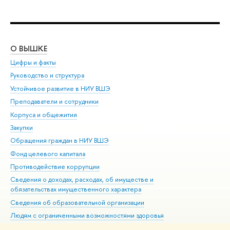
О ВЫШКЕ
ОБ
Цифры и факты
Ли
Руководство и структура
Дов
Устойчивое развитие в НИУ ВШЭ
Ол
Преподаватели и сотрудники
При
Корпуса и общежития
Вы
Закупки
При
Обращения граждан в НИУ ВШЭ
Ас
Фонд целевого капитала
До
Противодействие коррупции
Цен
Сведения о доходах, расходах, об имуществе и
Би
обязательствах имущественного характера
Об
Сведения об образовательной организации
Обр
Людям с ограниченными возможностями здоровья
Единая платежная страница