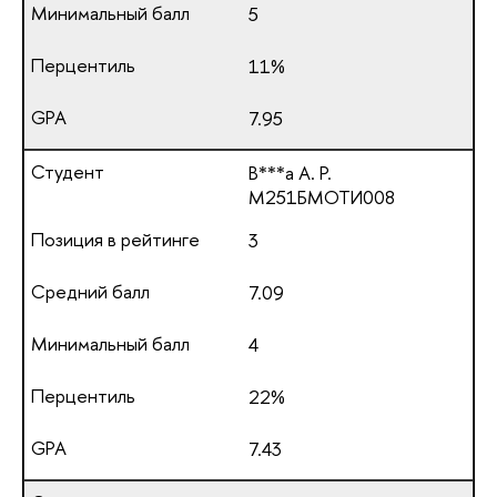
5
11%
7.95
В***а А. Р.
М251БМОТИ008
3
7.09
4
22%
7.43