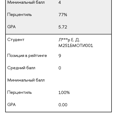
4
77%
5.72
Л***р Е. Д.
М251БМОТИ001
9
0
100%
0.00