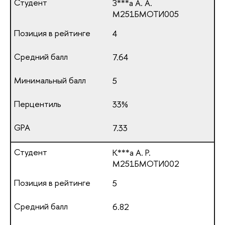
З***а А. А.
М251БМОТИ005
4
7.64
5
33%
7.33
К***а А. Р.
М251БМОТИ002
5
6.82