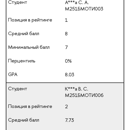
А***а С. А.
М251БМОТИ003
1
8
7
0%
8.03
К***а В. С.
М251БМОТИ006
2
7.73