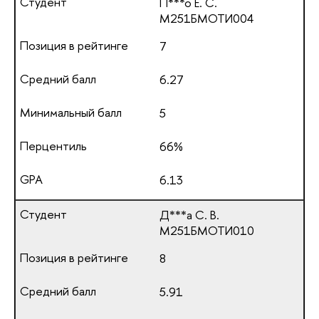
П***о Е. С.
М251БМОТИ004
7
6.27
5
66%
6.13
Д***а С. В.
М251БМОТИ010
8
5.91