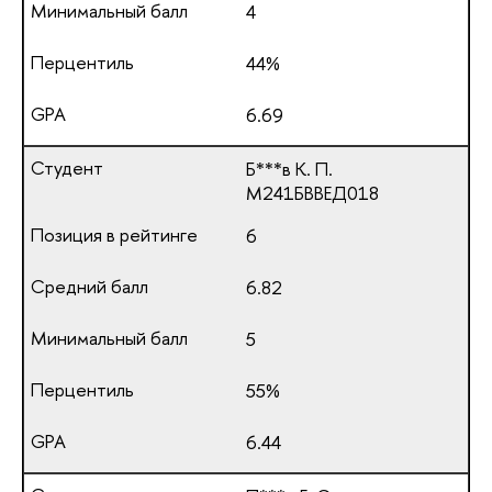
4
44%
6.69
Б***в К. П.
М241БВВЕД018
6
6.82
5
55%
6.44