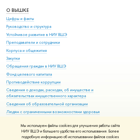
О ВЫШКЕ
ОБ
Цифры и факты
Ли
Руководство и структура
Дов
Устойчивое развитие в НИУ ВШЭ
Ол
Преподаватели и сотрудники
При
Корпуса и общежития
Вы
Закупки
При
Обращения граждан в НИУ ВШЭ
Ас
Фонд целевого капитала
До
Противодействие коррупции
Цен
Сведения о доходах, расходах, об имуществе и
Би
обязательствах имущественного характера
Об
Сведения об образовательной организации
Обр
Людям с ограниченными возможностями здоровья
Единая платежная страница
Мы используем файлы cookies для улучшения работы сайта
Работа в Вышке
НИУ ВШЭ и большего удобства его использования. Более
подробную информацию об использовании файлов cookies