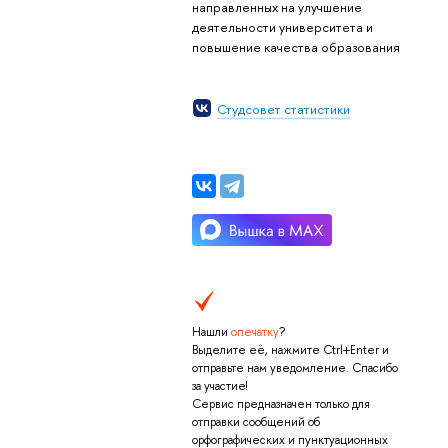
направленных на улучшение
деятельности университета и
повышение качества образования
Студсовет статистики
Нашли
опечатку
?
Выделите её, нажмите Ctrl+Enter и
отправьте нам уведомление. Спасибо
за участие!
Сервис предназначен только для
отправки сообщений об
орфографических и пунктуационных