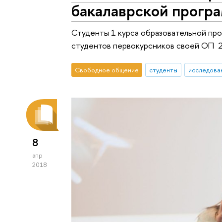
бакалаврской прогр
Студенты 1 курса образовательной про
студентов первокурсников своей ОП 2
Свободное общение
студенты
исследован
8
апр
2018