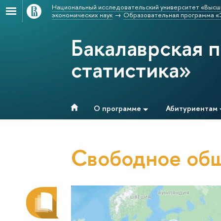
Национальный исследовательский университет «Высш
экономических наук
Образовательная программа «Э
Бакалаврская 
статистика»
О программе
Абитуриентам
Свободное об