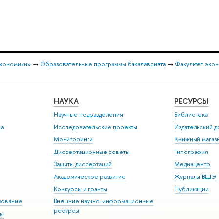
экономики»
→
Образовательные программы бакалавриата
→
Факультет экон
НАУКА
РЕСУРСЫ
Научные подразделения
Библиотека
ка
Исследовательские проекты
Издательский 
Мониторинги
Книжный магаз
Диссертационные советы
Типография
Защиты диссертаций
Медиацентр
Академическое развитие
Журналы ВШЭ
Конкурсы и гранты
Публикации
зование
Внешние научно-информационные
ресурсы
ры